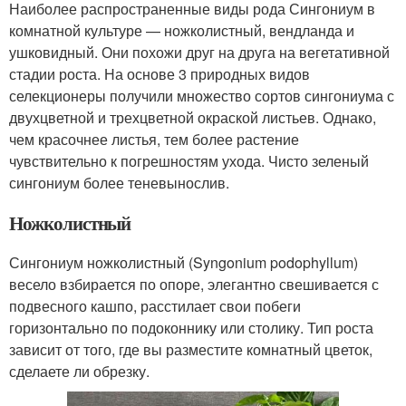
Наиболее распространенные виды рода Сингониум в
комнатной культуре — ножколистный, вендланда и
ушковидный. Они похожи друг на друга на вегетативной
стадии роста. На основе 3 природных видов
селекционеры получили множество сортов сингониума с
двухцветной и трехцветной окраской листьев. Однако,
чем красочнее листья, тем более растение
чувствительно к погрешностям ухода. Чисто зеленый
сингониум более теневынослив.
Ножколистный
Сингониум ножколистный (Syngonium podophyllum)
весело взбирается по опоре, элегантно свешивается с
подвесного кашпо, расстилает свои побеги
горизонтально по подоконнику или столику. Тип роста
зависит от того, где вы разместите комнатный цветок,
сделаете ли обрезку.