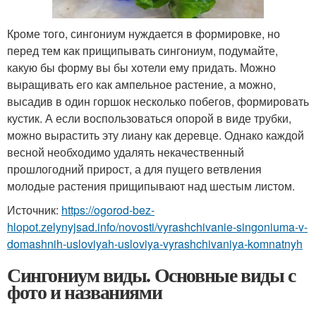
Кроме того, сингониум нуждается в формировке, но
перед тем как прищипывать сингониум, подумайте,
какую бы форму вы бы хотели ему придать. Можно
выращивать его как ампельное растение, а можно,
высадив в один горшок несколько побегов, формировать
кустик. А если воспользоваться опорой в виде трубки,
можно вырастить эту лиану как деревце. Однако каждой
весной необходимо удалять некачественный
прошлогодний прирост, а для пущего ветвления
молодые растения прищипывают над шестым листом.
Источник:
https://ogorod-bez-
hlopot.zelynyjsad.info/novosti/vyrashchivanie-singoniuma-v-
domashnih-usloviyah-usloviya-vyrashchivaniya-komnatnyh
Сингониум виды. Основные виды с
фото и названиями