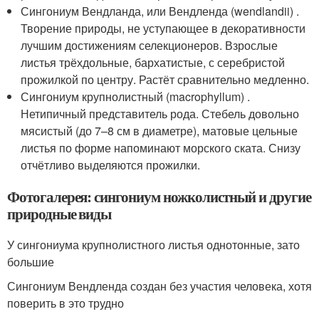
Сингониум Вендланда, или Вендленда (wendlandii) .
Творение природы, не уступающее в декоративности
лучшим достижениям селекционеров. Взрослые
листья трёхдольные, бархатистые, с серебристой
прожилкой по центру. Растёт сравнительно медленно.
Сингониум крупнолистный (macrophyllum) .
Нетипичный представитель рода. Стебель довольно
мясистый (до 7–8 см в диаметре), матовые цельные
листья по форме напоминают морского ската. Снизу
отчётливо выделяются прожилки.
Фотогалерея: сингониум ножколистный и другие
природные виды
У сингониума крупнолистного листья однотонные, зато
большие
Сингониум Вендленда создан без участия человека, хотя
поверить в это трудно