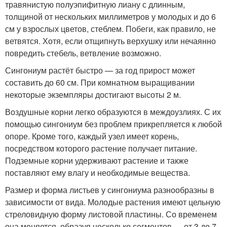
травянистую полуэпифитную лиану с длинным,
толщиной от нескольких миллиметров у молодых и до 6
см у взрослых цветов, стеблем. Побеги, как правило, не
ветвятся. Хотя, если отщипнуть верхушку или нечаянно
повредить стебель, ветвление возможно.
Сингониум растёт быстро — за год прирост может
составить до 60 см. При комнатном выращивании
некоторые экземпляры достигают высоты 2 м.
Воздушные корни легко образуются в междоузлиях. С их
помощью сингониум без проблем прикрепляется к любой
опоре. Кроме того, каждый узел имеет корень,
посредством которого растение получает питание.
Подземные корни удерживают растение и также
поставляют ему влагу и необходимые вещества.
Размер и форма листьев у сингониума разнообразны в
зависимости от вида. Молодые растения имеют цельную
стреловидную форму листовой пластины. Со временем
она меняется, образуя несколько сегментов — от 3 до 7.