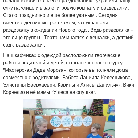
начали готовиться к его празднованию : украсили нашу
елку на улице и в зале, игровую комнату и раздевалку .
Стало празднично и еще более уютным . Сегодня
вместе с детьми мы расскажем, как украшали
раздевалку в ожидании Нового года . Ведь раздевалка –
это лицо группы . Театр начинается с вешалки, а детский
сад с раздевалки .
На шкафчиках с одеждой расположили творческие
работы родителей и детей, выполненных к конкурсу
"Мастерская Деда Мороза». которые выполняли дома
совместно с родителями. Работа Даниила Колесникова,
Элистины Баерхаевой, Карины и Алисы Данильчук, Вики
Корнелио и ёё мамы "У леса на опушке".