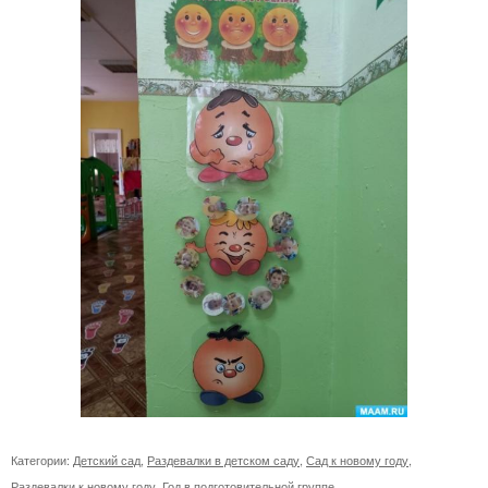
Категории:
Детский сад
,
Раздевалки в детском саду
,
Сад к новому году
,
Раздевалки к новому году
,
Год в подготовительной группе