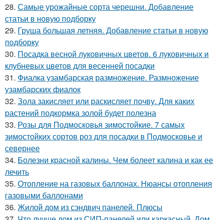
28.
Самые урожайные сорта черешни. Добавление
статьи в новую подборку
29.
Груша большая летняя. Добавление статьи в новую
подборку
30.
Посадка весной луковичных цветов. 6 луковичных и
клубневых цветов для весенней посадки
31.
Фиалка узамбарская размножение. Размножение
узамбарских фиалок
32.
Зола закисляет или раскисляет почву. Для каких
растений подкормка золой будет полезна
33.
Розы для Подмосковья зимостойкие. 7 самых
зимостойких сортов роз для посадки в Подмосковье и
севернее
34.
Болезни красной калины. Чем болеет калина и как ее
лечить
35.
Отопление на газовых баллонах. Нюансы отопления
газовыми баллонами
36.
Жилой дом из сэндвич панелей. Плюсы
37.
Что лучше дом из СИП-панелей или каркасный. Дом