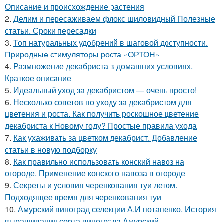
Описание и происхождение растения
2.
Делим и пересаживаем флокс шиловидный Полезные
статьи. Сроки пересадки
3.
Топ натуральных удобрений в шаговой доступности.
Природные стимуляторы роста «ОРТОН»
4.
Размножение декабриста в домашних условиях.
Краткое описание
5.
Идеальный уход за декабристом — очень просто!
6.
Несколько советов по уходу за декабристом для
цветения и роста. Как получить роскошное цветение
декабриста к Новому году? Простые правила ухода
7.
Как ухаживать за цветком декабрист. Добавление
статьи в новую подборку
8.
Как правильно использовать конский навоз на
огороде. Применение конского навоза в огороде
9.
Секреты и условия черенкования туи летом.
Подходящее время для черенкования туи
10.
Амурский виноград селекции А.И потапенко. История
выращивания сорта винограда Амурский