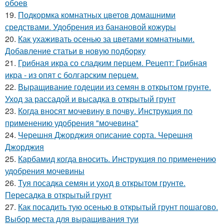
обоев
19.
Подкормка комнатных цветов домашними
средствами. Удобрения из банановой кожуры
20.
Как ухаживать осенью за цветами комнатными.
Добавление статьи в новую подборку
21.
Грибная икра со сладким перцем. Рецепт: Грибная
икра - из опят с болгарским перцем.
22.
Выращивание годеции из семян в открытом грунте.
Уход за рассадой и высадка в открытый грунт
23.
Когда вносят мочевину в почву. Инструкция по
применению удобрения "мочевина"
24.
Черешня Джорджия описание сорта. Черешня
Джорджия
25.
Карбамид когда вносить. Инструкция по применению
удобрения мочевины
26.
Туя посадка семян и уход в открытом грунте.
Пересадка в открытый грунт
27.
Как посадить тую осенью в открытый грунт пошагово.
Выбор места для выращивания туи