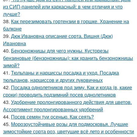
из СИП-панелей или каркасный: в чем отличия и что
лучше?
38.
Как перезимовать гортензии в горшке. Хранение на
балконе
39.
Дюк Ивановна описание сорта. Вишня (Дюк)
Ивановна
40.
Бензоножницы для чего нужны. Кусторезы
бензиновые (бензоножницы): как хранить бензоножницы
зимой?
41.
Тюльпаны и нарциссы посадка и уход. Посадка
тюльпанов, нарциссов и других луковичных
42.
Посадка однолетников под зиму. Как и когда (в, какие
сроки) проводить подзимний посев однолетников
43.
Удобрение пролонгированного действия для цветов.
Ассортимент пролонгированных удобрений
44.
Посев семян туи осенью. Как сеять?
45.
Морозоустойчивые розы для подмосковья. Лучшие
зимостойкие сорта роз, цветущие всё лето и особенности