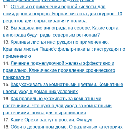
11.
Отзывы о применении борной кислоты для
помидоров и огурцов. Борная кислота для огурцов: 10
рецептов для опрыскивания и полива
12.
Выращивание винограда на севере. Какие сорта
винограда будут рады северным регионам?
13.
Крапивы листья инструкция по применению.
Крапивы листья Падис'с фильтр-пакеты : инструкция по
применению
14.
Лечение поджелудочной железы эффективно и
правильно. Клинические проявления хронического
панкреатита
15.
Как ухаживать за комнатными цветами. Комнатные
цветы: уход в домашних условиях
16.
Как правильно ухаживать за комнатными
растениями. Что нужно для ухода за комнатными
растениями: почва для выращивания
17.
Какие Орехи растут в россии. Фундук
18.
Обои в деревянном доме. О различных категориях