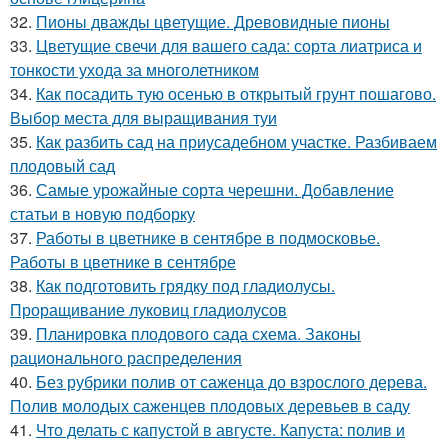
32.
Пионы дважды цветущие. Древовидные пионы
33.
Цветущие свечи для вашего сада: сорта лиатриса и
тонкости ухода за многолетником
34.
Как посадить тую осенью в открытый грунт пошагово.
Выбор места для выращивания туи
35.
Как разбить сад на приусадебном участке. Разбиваем
плодовый сад
36.
Самые урожайные сорта черешни. Добавление
статьи в новую подборку
37.
Работы в цветнике в сентябре в подмосковье.
Работы в цветнике в сентябре
38.
Как подготовить грядку под гладиолусы.
Проращивание луковиц гладиолусов
39.
Планировка плодового сада схема. Законы
рационального распределения
40.
Без рубрики полив от саженца до взрослого дерева.
Полив молодых саженцев плодовых деревьев в саду
41.
Что делать с капустой в августе. Капуста: полив и