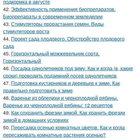
подкормка в августе
42.
Эффективность применения биопрепаратов.
Биопрепараты в современном земледелии
43.
Стимуляторы прорастания семян. Виды
стимуляторов роста
44.
Проект сада плодового. Обустройство плодового
сада
45.
Горизонтальный можжевельник сорта.
Горизонтальный
46.
Посадка однолетников под зиму. Как и когда (в, какие
сроки) проводить подзимний посев однолетников
47.
Подготовка кустарников и деревьев к зиме. Как
правильно подготовить к зиме
48.
Варенье из облепихи и черноплодной рябины.
Варенье из черноплодной рябины: 12 рецептов
49.
Как сохранить фрезии зимой. Как хранить фрезии
зимой в домашних условиях
50.
Пересадка осенью комнатных цветов. Как и когда
пересаживать комнатные растения осенью?