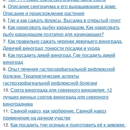
4.
Описание сингониума и его выращивание в доме.
Описание и происхождение растения
5.
Где и как сажать флоксы. Высадка в открытый грунт
6.
Как нарисовать рыбку карандашом. Как нарисовать
рыбу карандашом поэтапно для начинающих?
7.
Как правильно сажать черенки девичьего винограда.
Девичий виноград: тонкости посадки и ухода
8.
Как посадить дикий виноград. Где посадить дикий
виноград
9.
Опыт лечения гастроэзофагеальной рефлюксной
болезни. Терапевтические аспекты
гастроэзофагеальной рефлюксной болезни
10.
Сорта винограда для северного виноделия. 12
лучших винных сортов винограда для северного
виноградника
11.
Свиной навоз, как удобрение. Свиной навоз
применение на дачном участке
12.
Как посадить тую осенью и подготовить её к зимовке.