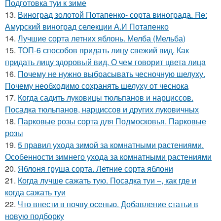
Подготовка туи к зиме
13.
Виноград золотой Потапенко- сорта винограда. Re:
Амурский виноград селекции А.И Потапенко
14.
Лучшие сорта летних яблонь. Мелба (Мельба)
15.
ТОП-6 способов придать лицу свежий вид. Как
придать лицу здоровый вид. О чем говорит цвета лица
16.
Почему не нужно выбрасывать чесночную шелуху.
Почему необходимо сохранять шелуху от чеснока
17.
Когда садить луковицы тюльпанов и нарциссов.
Посадка тюльпанов, нарциссов и других луковичных
18.
Парковые розы сорта для Подмосковья. Парковые
розы
19.
5 правил ухода зимой за комнатными растениями.
Особенности зимнего ухода за комнатными растениями
20.
Яблоня груша сорта. Летние сорта яблони
21.
Когда лучше сажать тую. Посадка туи –, как где и
когда сажать туи
22.
Что внести в почву осенью. Добавление статьи в
новую подборку