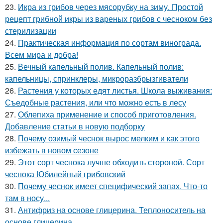
23.
Икра из грибов через мясорубку на зиму. Простой
рецепт грибной икры из вареных грибов с чесноком без
стерилизации
24.
Практическая информация по сортам винограда.
Всем мира и добра!
25.
Вечный капельный полив. Капельный полив:
капельницы, спринклеры, микроразбрызгиватели
26.
Растения у которых едят листья. Школа выживания:
Съедобные растения, или что можно есть в лесу
27.
Облепиха применение и способ приготовления.
Добавление статьи в новую подборку
28.
Почему озимый чеснок вырос мелким и как этого
избежать в новом сезоне
29.
Этот сорт чеснока лучше обходить стороной. Сорт
чеснока Юбилейный грибовский
30.
Почему чеснок имеет специфический запах. Что-то
там в носу...
31.
Антифриз на основе глицерина. Теплоноситель на
основе глицерина