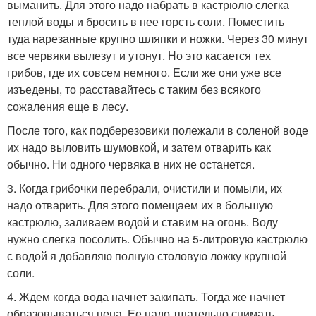
выманить. Для этого надо набрать в кастрюлю слегка
теплой воды и бросить в нее горсть соли. Поместить
туда нарезанные крупно шляпки и ножки. Через 30 минут
все червяки вылезут и утонут. Но это касается тех
грибов, где их совсем немного. Если же они уже все
изъедены, то расставайтесь с таким без всякого
сожаления еще в лесу.
После того, как подберезовики полежали в соленой воде
их надо выловить шумовкой, и затем отварить как
обычно. Ни одного червяка в них не останется.
3. Когда грибочки перебрали, очистили и помыли, их
надо отварить. Для этого помещаем их в большую
кастрюлю, заливаем водой и ставим на огонь. Воду
нужно слегка посолить. Обычно на 5-литровую кастрюлю
с водой я добавляю полную столовую ложку крупной
соли.
4. Ждем когда вода начнет закипать. Тогда же начнет
образовываться пена. Ее надо тщательно снимать.