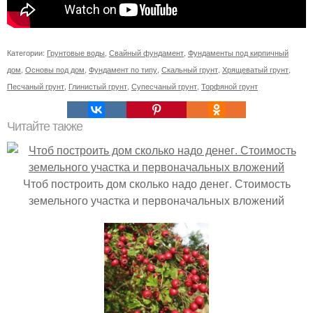
Категории:
Грунтовые воды
,
Свайный фундамент
,
Фундаменты под кирпичный
дом
,
Основы под дом
,
Фундамент по типу
,
Скальный грунт
,
Хрящеватый грунт
,
Песчаный грунт
,
Глинистый грунт
,
Супесчаный грунт
,
Торфяной грунт
Читайте также
Чтоб построить дом сколько надо денег. Стоимость
земельного участка и первоначальных вложений