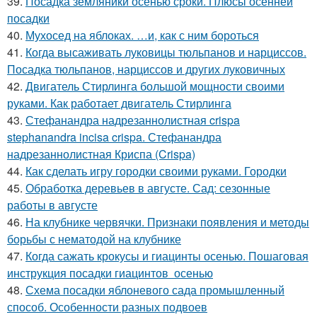
39.
Посадка земляники осенью сроки. Плюсы осенней
посадки
40.
Мухосед на яблоках. …и, как с ним бороться
41.
Когда высаживать луковицы тюльпанов и нарциссов.
Посадка тюльпанов, нарциссов и других луковичных
42.
Двигатель Стирлинга большой мощности своими
руками. Как работает двигатель Стирлинга
43.
Стефанандра надрезаннолистная crispa
stephanandra incisa crispa. Стефанандра
надрезаннолистная Криспа (Crispa)
44.
Как сделать игру городки своими руками. Городки
45.
Обработка деревьев в августе. Сад: сезонные
работы в августе
46.
На клубнике червячки. Признаки появления и методы
борьбы с нематодой на клубнике
47.
Когда сажать крокусы и гиацинты осенью. Пошаговая
инструкция посадки гиацинтов осенью
48.
Схема посадки яблоневого сада промышленный
способ. Особенности разных подвоев