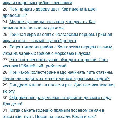
икра из вареных грибов с чесноком
23.
Чем придать дереву цвет. Как изменить цвет
древесины?
24.
Мелкие луковицы тюльпана, что делать. Как
размножать тюльпаны детками
25.
Грибная икра из опят с болгарским перцем. Грибная
икра из опят – самый вкусный рецепт
26.
Рецепт икра из грибов с болгарским перцем на зиму.
Икра из вареных грибов с морковью и луком
27.
Этот сорт чеснока лучше обходить стороной. Сорт
чеснока Юбилейный грибовский
28.
При каком холестерине надо начинать пить статины.
Нужно ли следить за холестерином здоровым людям?
29.
Синдром жжения в полости рта. Диагностика жжения
во рту
30.
Оформление раздевалки шкафчиков детского сада.
Для детей
31.
Когда сажать годецию прямым посевом семян в
открытый грунт. Посев на рассаду: Когда и как?