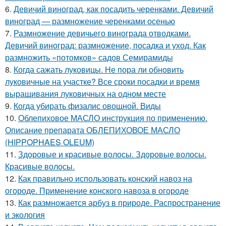
6.
Девичий виноград, как посадить черенками. Девичий
виноград — размножение черенками осенью
7.
Размножение девичьего винограда отводками.
Девичий виноград: размножение, посадка и уход. Как
размножить «потомков» садов Семирамиды
8.
Когда сажать луковицы. Не пора ли обновить
луковичные на участке? Все сроки посадки и время
выращивания луковичных на одном месте
9.
Когда убирать физалис овощной. Виды
10.
Облепиховое МАСЛО инструкция по применению.
Описание препарата ОБЛЕПИХОВОЕ МАСЛО
(HIPPOPHAES OLEUM)
11.
Здоровые и красивые волосы. Здоровые волосы.
Красивые волосы.
12.
Как правильно использовать конский навоз на
огороде. Применение конского навоза в огороде
13.
Как размножается арбуз в природе. Распространение
и экология