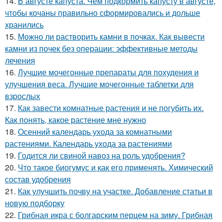
14.
В августе капуста. Чем подкормить капусту в августе,
чтобы кочаны правильно сформировались и дольше
хранились
15.
Можно ли растворить камни в почках. Как вывести
камни из почек без операции: эффективные методы
лечения
16.
Лучшие мочегонные препараты для похудения и
улучшения веса. Лучшие мочегонные таблетки для
взрослых
17.
Как завести комнатные растения и не погубить их.
Как понять, какое растение мне нужно
18.
Осенний календарь ухода за комнатными
растениями. Календарь ухода за растениями
19.
Годится ли свиной навоз на роль удобрения?
20.
Что такое биогумус и как его применять. Химический
состав удобрения
21.
Как улучшить почву на участке. Добавление статьи в
новую подборку
22.
Грибная икра с болгарским перцем на зиму. Грибная