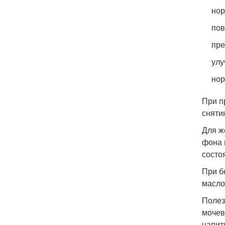
нор
пов
пре
улу
нор
При п
сняти
Для ж
фона 
состо
При б
масло
Полез
мочев
напит