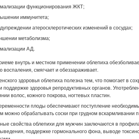
мализации функционирования ЖКТ;
ышении иммунитета;
дупреждении атеросклеротических изменений в сосудах;
чшении метаболизма;
мализации АД.
риеме внутрь и местном применении облепиха обезболивает
ю воспаления, смягчает и обеззараживает.
енского здоровья облепиха полезна тем, что помогает в с
и поддержке здоровья репродуктивных органов. Употреблен
янии волос, кожного покрова, ногтевых пластин.
еременности плоды обеспечивают поступление необходим
м можно обрабатывать соски при грудном вскармливании пр
ные свойства облепихи для мужчин заключаются в профила
ыведения, поддержке гормонального фона, выводе токсин
ками.