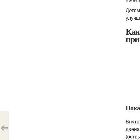
Детям
улучш
Как
при
Пока
Внутр
⇦
двена
(остр