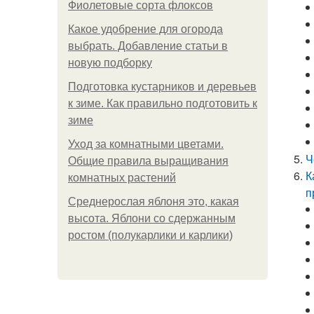
Фиолетовые сорта флоксов
Какое удобрение для огорода
выбрать. Добавление статьи в
новую подборку
Подготовка кустарников и деревьев
к зиме. Как правильно подготовить к
зиме
Уход за комнатными цветами.
Ч
Общие правила выращивания
К
комнатных растений
п
Среднерослая яблоня это, какая
высота. Яблони со сдержанным
ростом (полукарлики и карлики)