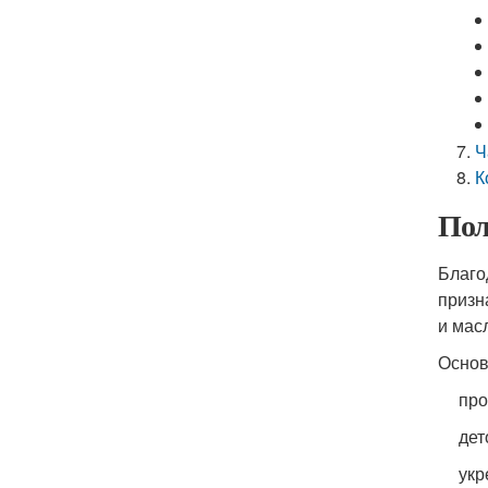
Ч
К
Пол
Благо
призн
и мас
Основ
про
дет
укр