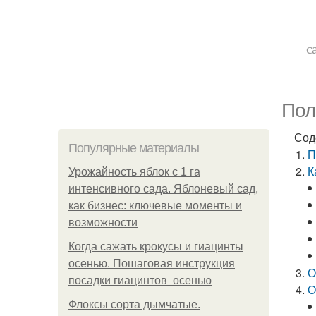
с
Пол
Сод
Популярные материалы
П
К
Урожайность яблок с 1 га
интенсивного сада. Яблоневый сад,
как бизнес: ключевые моменты и
возможности
Когда сажать крокусы и гиацинты
осенью. Пошаговая инструкция
О
посадки гиацинтов осенью
О
Флоксы сорта дымчатые.