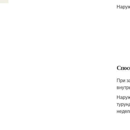
Наруж
Спос
При з
внутр
Наруж
турун
недел