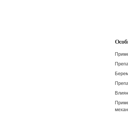
Особ
Приме
Препа
Берем
Препа
Влиян
Приме
механ