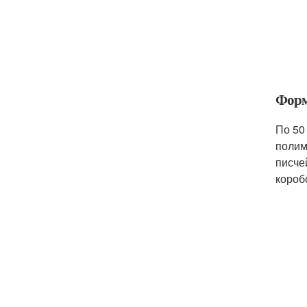
Форм
По 50
полим
писче
короб