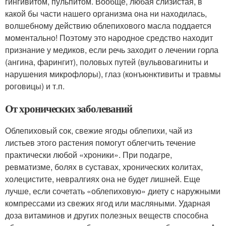
гингивитом, пульпитом. Вообще, любая слизистая, в
какой бы части нашего организма она ни находилась,
волшебному действию облепихового масла поддается
моментально! Поэтому это народное средство находит
признание у медиков, если речь заходит о лечении горла
(ангина, фарингит), половых путей (вульвовагиниты и
нарушения микрофлоры), глаз (конъюнктивиты и травмы
роговицы) и т.п.
От хронических заболеваний
Облепиховый сок, свежие ягоды облепихи, чай из
листьев этого растения помогут облегчить течение
практически любой «хроники». При подагре,
ревматизме, болях в суставах, хронических колитах,
холецистите, невралгиях она не будет лишней. Еще
лучше, если сочетать «облепиховую» диету с наружными
компрессами из свежих ягод или масляными. Ударная
доза витаминов и других полезных веществ способна