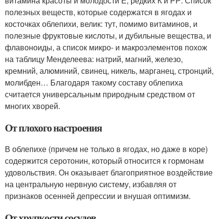
витамина красоты и молодости Е, редких К и РР. Список
полезных веществ, которые содержатся в ягодах и
косточках облепихи, велик: тут, помимо витаминов, и
полезные фруктовые кислоты, и дубильные вещества, и
флавоноиды, а список микро- и макроэлементов похож
на таблицу Менделеева: натрий, магний, железо,
кремний, алюминий, свинец, никель, марганец, стронций,
молибден… Благодаря такому составу облепиха
считается универсальным природным средством от
многих хворей.
От плохого настроения
В облепихе (причем не только в ягодах, но даже в коре)
содержится серотонин, который относится к гормонам
удовольствия. Он оказывает благоприятное воздействие
на центральную нервную систему, избавляя от
признаков осенней депрессии и внушая оптимизм.
От хрупкости сосудов