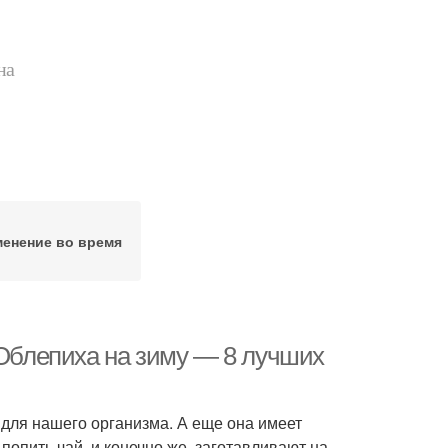
на
енение во время
 Облепиха на зиму — 8 лучших
 для нашего организма. А еще она имеет
попить чай, и конечно же, заготавливают на