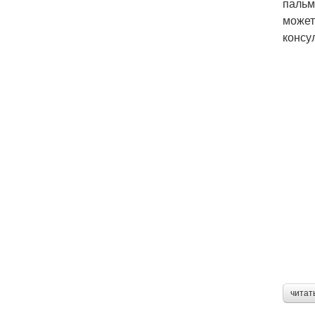
пальм
может
консу
читат