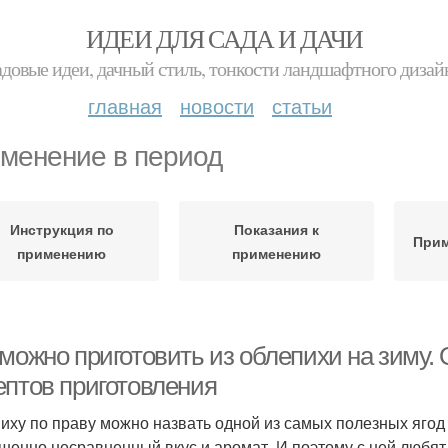
ИДЕИ ДЛЯ САДА И ДАЧИ
адовые идеи, дачный стиль, тонкости ландшафтного дизай
главная
новости
статьи
менение в период
Инструкция по
Показания к
Прим
применению
применению
 можно приготовить из облепихи на зиму.
ептов приготовления
иху по праву можно назвать одной из самых полезных ягод
шенно несравненный вкус и аромат. И поэтому с ней любят 