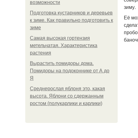
возможности
зиму.
Подготовка кустарников и деревьев
Её мо
к зиме. Как правильно подготовить к
сделат
зиме
пробо
Самая высокая гортензия
баноч
метельчатая. Характеристика
растения
Вырастить помидоры дома.
Помидоры на подоконнике от А до
Я
Среднерослая яблоня это, какая
высота. Яблони со сдержанным
ростом (полукарлики и карлики)