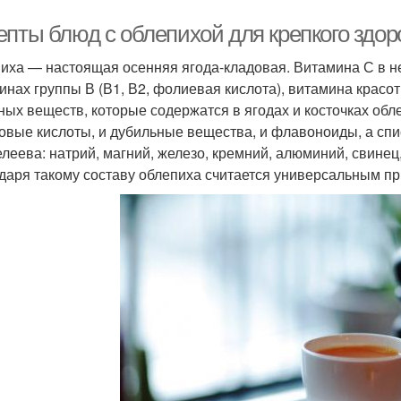
епты блюд с облепихой для крепкого здор
иха — настоящая осенняя ягода-кладовая. Витамина С в не
инах группы В (В1, В2, фолиевая кислота), витамина красот
ных веществ, которые содержатся в ягодах и косточках обле
овые кислоты, и дубильные вещества, и флавоноиды, а спи
леева: натрий, магний, железо, кремний, алюминий, свинец
даря такому составу облепиха считается универсальным пр