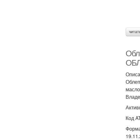
читат
Обл
ОБЛ
Описа
Облеп
масло
Владе
Актив
Код A
Форма 
19.11