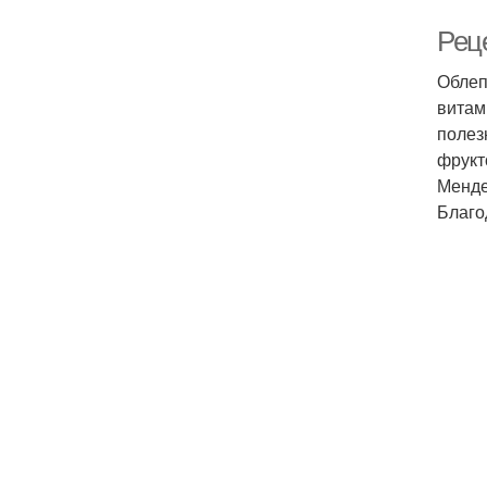
Рец
Облеп
витам
полез
фрукт
Менде
Благо