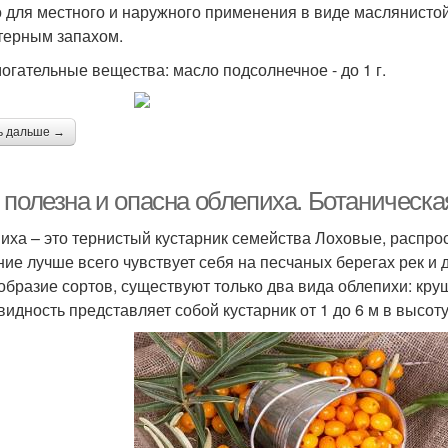
 для местного и наружного применения в виде маслянистой
терным запахом.
огательные вещества: масло подсолнечное - до 1 г.
ь дальше →
 полезна и опасна облепиха. Ботаническа
иха – это тернистый кустарник семейства Лоховые, распрос
ние лучше всего чувствует себя на песчаных берегах рек и
образие сортов, существуют только два вида облепихи: кр
видность представляет собой кустарник от 1 до 6 м в высоту