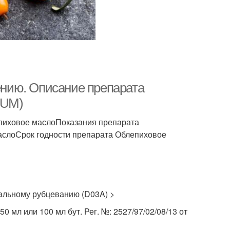
нию. Описание препарата
UM)
пиховое маслоПоказания препарата
аслоСрок годности препарата Облепиховое
альному рубцеванию (D03A) >
50 мл или 100 мл бут. Рег. №: 2527/97/02/08/13 от