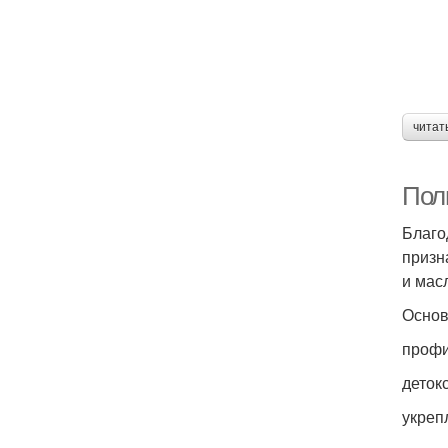
читат
Пол
Благо
призн
и мас
Основ
профи
деток
укреп