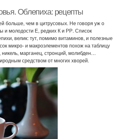
овья. Облепиха: рецепты
й больше, чем в цитрусовых. Не говоря уж о
ы и молодости Е, редких К и РР. Список
пихи, велик: тут, помимо витаминов, и полезные
сок микро- и макроэлементов похож на таблицу
, никель, марганец, стронций, молибден…
иродным средством от многих хворей.