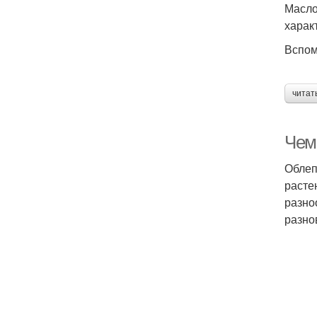
Масло
харак
Вспом
читат
Чем
Облеп
расте
разно
разно