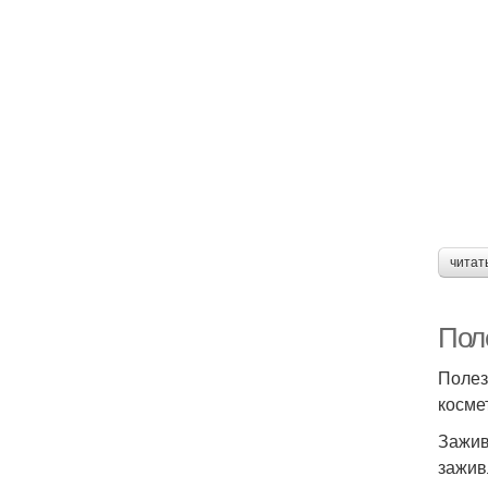
читат
Пол
Полез
косме
Зажив
зажив