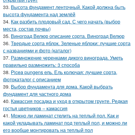
33.
Высота фундамент ленточный. Какой должна быть
высота фундамента над землёй
34.
Как разбить плодовый сад. С чего начать (выбор
места, состав почвы)
35.
Виноград Велюр описание сорта. Виноград Велюр
36.
Твердые сорта яблок. Зеленые яблоки: лучшие сорта
с названиями и фото (каталог)
37.
Размножение черенками дикого винограда. Уметь
правильно размножить: 3 способа
38.
Picea pungens ель. Ель колючая: лучшие сорта,
фотокаталог с описанием
39.
Выбор фундамента для дома. Какой выбрать
фундамент для частного дома
40.
Камассия посадка и уход в открытом грунте. Редкая
гостья цветников – камассия
41.
Можно ли ламинат стелить на теплый пол. Как и
какой укладывать ламинат под теплый пол, и можно ли
его вообще монтировать на теплый пол