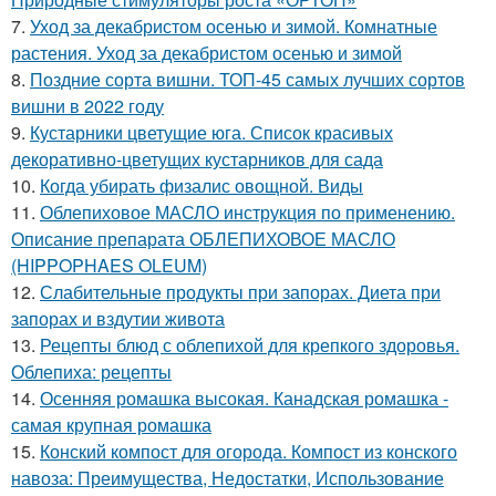
7.
Уход за декабристом осенью и зимой. Комнатные
растения. Уход за декабристом осенью и зимой
8.
Поздние сорта вишни. ТОП-45 самых лучших сортов
вишни в 2022 году
9.
Кустарники цветущие юга. Список красивых
декоративно-цветущих кустарников для сада
10.
Когда убирать физалис овощной. Виды
11.
Облепиховое МАСЛО инструкция по применению.
Описание препарата ОБЛЕПИХОВОЕ МАСЛО
(HIPPOPHAES OLEUM)
12.
Слабительные продукты при запорах. Диета при
запорах и вздутии живота
13.
Рецепты блюд с облепихой для крепкого здоровья.
Облепиха: рецепты
14.
Осенняя ромашка высокая. Канадская ромашка -
самая крупная ромашка
15.
Конский компост для огорода. Компост из конского
навоза: Преимущества, Недостатки, Использование