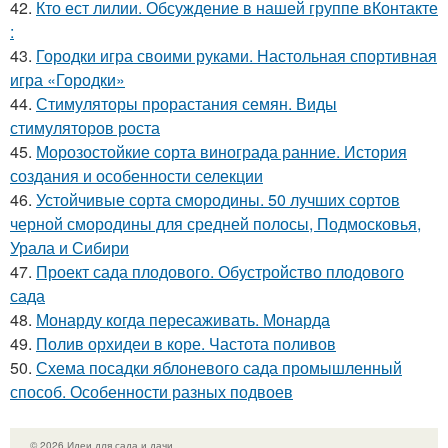
42.
Кто ест лилии. Обсуждение в нашей группе вКонтакте
:
43.
Городки игра своими руками. Настольная спортивная
игра «Городки»
44.
Стимуляторы прорастания семян. Виды
стимуляторов роста
45.
Морозостойкие сорта винограда ранние. История
создания и особенности селекции
46.
Устойчивые сорта смородины. 50 лучших сортов
черной смородины для средней полосы, Подмосковья,
Урала и Сибири
47.
Проект сада плодового. Обустройство плодового
сада
48.
Монарду когда пересаживать. Монарда
49.
Полив орхидеи в коре. Частота поливов
50.
Схема посадки яблоневого сада промышленный
способ. Особенности разных подвоев
© 2026 Идеи для сада и дачи