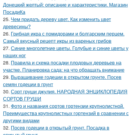
Донецкий желтый: описание и характеристики. Магазин
ПосадиКа
25.
Чем придать дереву цвет. Как изменить цвет
древесины?
26.
Грибная икра с помидорами и болгарским перцем.
Самый вкусный рецепт икры из вареных грибов
27.
Синие многолетние цветы. Голубые и синие цветы у
наших ног
28.
Правила и схема посадки плодовых деревьев на
участке. Планировка сада: на что обращать внимание
29.
Выращивание годеции в открытом грунте. Посев
семян годеции в грунт
30.
Сорт груши джулия. НАРОДНАЯ ЭНЦИКЛОПЕДИЯ
СОРТОВ ГРУШИ
31.
Фото и названия сортов гортензии крупнолистной.
Преимущества крупнолистных гортензий в сравнении с
другими видами
32.
Посев годеции в открытый грунт. Посадка в
открытый грунт