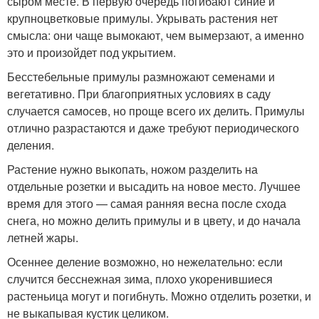
сыром месте. В первую очередь погибают синие и
крупноцветковые примулы. Укрывать растения нет
смысла: они чаще вымокают, чем вымерзают, а именно
это и произойдет под укрытием.
Бесстебельные примулы размножают семенами и
вегетативно. При благоприятных условиях в саду
случается самосев, но проще всего их делить. Примулы
отлично разрастаются и даже требуют периодического
деления.
Растение нужно выкопать, ножом разделить на
отдельные розетки и высадить на новое место. Лучшее
время для этого — самая ранняя весна после схода
снега, но можно делить примулы и в цвету, и до начала
летней жары.
Осеннее деление возможно, но нежелательно: если
случится бесснежная зима, плохо укоренившиеся
растеньица могут и погибнуть. Можно отделить розетки, и
не выкапывая кустик целиком.