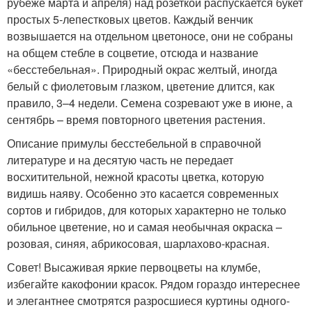
рубеже марта и апреля) над розеткой распускается букет
простых 5-лепестковых цветов. Каждый венчик
возвышается на отдельном цветоносе, они не собраны
на общем стебле в соцветие, отсюда и название
«бесстебельная». Природный окрас желтый, иногда
белый с фиолетовым глазком, цветение длится, как
правило, 3–4 недели. Семена созревают уже в июне, а
сентябрь – время повторного цветения растения.
Описание примулы бесстебельной в справочной
литературе и на десятую часть не передает
восхитительной, нежной красоты цветка, которую
видишь наяву. Особенно это касается современных
сортов и гибридов, для которых характерно не только
обильное цветение, но и самая необычная окраска –
розовая, синяя, абрикосовая, шарлахово-красная.
Совет! Высаживая яркие первоцветы на клумбе,
избегайте какофонии красок. Рядом гораздо интереснее
и элегантнее смотрятся разросшиеся куртины одного-