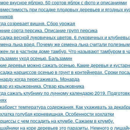
мое вкусное яблоко. 50 сортов яблок с фото и описаниями
вместимость при посадке плодовых деревьев и ягодных ку
рников
гда созревает вишня. Сбор урожая
нние сорта персика. Описание групп персика
садка весной луковичных цветов. 6 луковичных и клубневы
мена льна вред. Почему же семена льна считали полезны
жен ли в частном доме тамбур. Что называют тамбуром в ч
льзамин уход осенью. Бальзамин
кие деревья можно сажать осенью. Какие деревья и кустар
садка нарциссов осенью в грунт в контейнерах. Сроки пос
нарду когда пересаживать. Монарда
вар из крыжовника. Отвар крыжовника
гда сажать клубнику по лунному календарю 2019. Подготов
иях
кабрист температура содержания. Как ухаживать за декабр
хлатка голубая корневищная. Особенности хохлатки
рциссы с чем посадить на клумбе. Сажаем в клумбу.
шайники на коре деревьев это паразиты. Немного о лишай