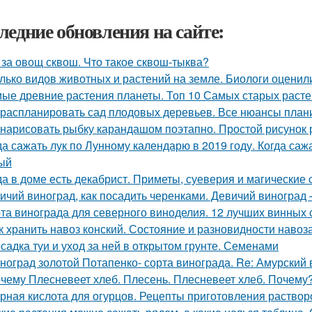
ледние обновления на сайте:
 за овощ сквош. Что такое сквош-тыква?
лько видов животных и растений на земле. Биологи оценил
ые древние растения планеты. Топ 10 Самых старых раст
 распланировать сад плодовых деревьев. Все нюансы плани
 нарисовать рыбку карандашом поэтапно. Простой рисунок
да сажать лук по Лунному календарю в 2019 году. Когда сажа
ый
да в доме есть декабрист. Приметы, суеверия и магические 
ичий виноград, как посадить черенками. Девичий виногра
та винограда для северного виноделия. 12 лучших винных 
к хранить навоз конский. Состояние и разновидности навоз
садка туи и уход за ней в открытом грунте. Семенами
ноград золотой Потапенко- сорта винограда. Re: Амурский
чему Плесневеет хлеб. Плесень. Плесневеет хлеб. Почему? 
рная кислота для огурцов. Рецепты приготовления растворо