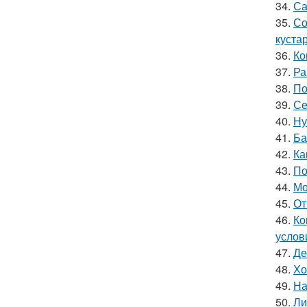
34.
Са
35.
Со
куста
36.
Ко
37.
Ра
38.
По
39.
Се
40.
Ну
41.
Ба
42.
Ка
43.
По
44.
Мо
45.
От
46.
Ко
услов
47.
Де
48.
Хо
49.
На
50.
Ли