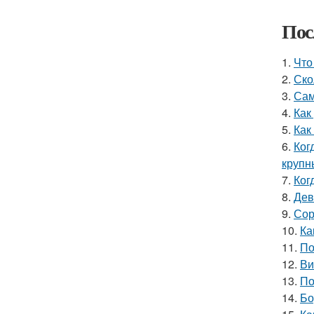
Пос
1.
Что
2.
Ско
3.
Сам
4.
Как
5.
Как
6.
Ког
крупн
7.
Ког
8.
Дев
9.
Сор
10.
Ка
11.
По
12.
Ви
13.
По
14.
Бо