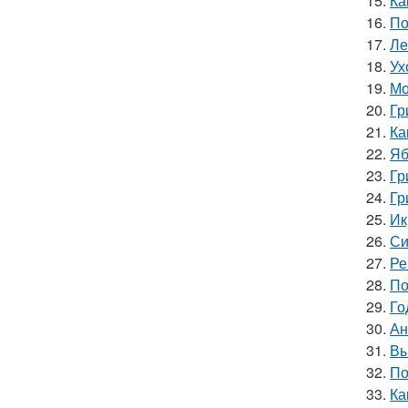
15.
Ка
16.
По
17.
Ле
18.
Ух
19.
Мо
20.
Гр
21.
Ка
22.
Яб
23.
Гр
24.
Гр
25.
Ик
26.
Си
27.
Ре
28.
По
29.
Го
30.
Ан
31.
Вы
32.
По
33.
Ка