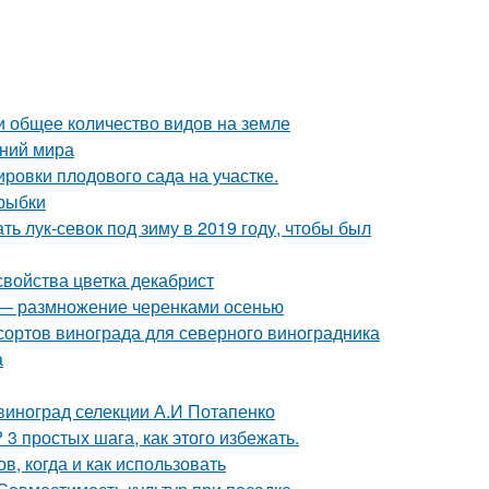
и общее количество видов на земле
ений мира
ровки плодового сада на участке.
 рыбки
ть лук-севок под зиму в 2019 году, чтобы был
свойства цветка декабрист
д — размножение черенками осенью
сортов винограда для северного виноградника
а
 виноград селекции А.И Потапенко
3 простых шага, как этого избежать.
в, когда и как использовать