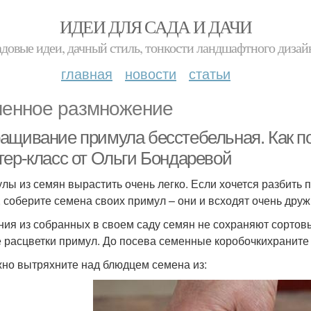
ИДЕИ ДЛЯ САДА И ДАЧИ
адовые идеи, дачный стиль, тонкости ландшафтного дизай
главная
новости
статьи
енное размножение
ащивание примула бесстебельная. Как по
тер-класс от Ольги Бондаревой
лы из семян вырастить очень легко. Если хочется разбит
, соберите семена своих примул – они и всходят очень дружн
ния из собранных в своем саду семян не сохраняют сортов
 расцветки примул. До посева семенные коробочкихраните
но вытряхните над блюдцем семена из: