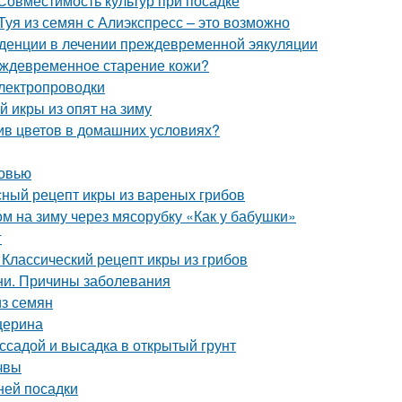
 Совместимость культур при посадке
Туя из семян с Алиэкспресс – это возможно
денции в лечении преждевременной эякуляции
еждевременное старение кожи?
лектропроводки
й икры из опят на зиму
ив цветов в домашних условиях?
ковью
сный рецепт икры из вареных грибов
ом на зиму через мясорубку «Как у бабушки»
г
 Классический рецепт икры из грибов
ни. Причины заболевания
из семян
церина
ссадой и высадка в открытый грунт
очвы
ней посадки