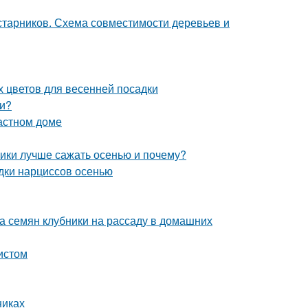
старников. Схема совместимости деревьев и
х цветов для весенней посадки
ми?
астном доме
ники лучше сажать осенью и почему?
адки нарциссов осенью
ка семян клубники на рассаду в домашних
истом
никах