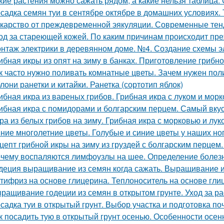
кие растения можно сажать рядом, а какие нельзя таблица.
садка семян туи в сентябре октябре в домашних условиях. 
карство от преждевременной эякуляции. Современные тен
од за стареющей кожей. По каким причинам происходит пр
нтаж электрики в деревянном доме. №4. Создание схемы э
ибная икры из опят на зиму в банках. Приготовление грибно
к часто нужно поливать комнатные цветы. Зачем нужен пол
лони ранетки и китайки. Ранетка (сортотип яблок)
ибная икра из вареных грибов. Грибная икра с луком и мор
ибная икра с помидорами и болгарским перцем. Самый вку
ра из белых грибов на зиму. Грибная икра с морковью и лук
ние многолетние цветы. Голубые и синие цветы у наших но
цепт грибной икры на зиму из груздей с болгарским перцем.
чему воспаляются лимфоузлы на шее. Определение болез
деция выращивание из семян когда сажать. Выращивание 
тифриз на основе глицерина. Теплоноситель на основе гли
ращивание годеции из семян в открытом грунте. Уход за ра
садка туи в открытый грунт. Выбор участка и подготовка п
к посадить тую в открытый грунт осенью. Особенности осен