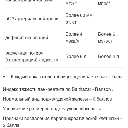
мг%**
мг%**
Более 60 мм
рО2 артериальной крови
рт. ст
Более 4
Более 5
дефицит оснований
мэкв/л
мэкв/л
расчётная потеря
Более 6 л
Более 4 л
(секвестрация) жидкости
- Каждый показатель таблицы оценивается как 1 балл.
Индекс тяжести панкреатита по Balthazar - Ranson .
Нормальный вид поджелудочой железы – 0 баллов
Увеличение размеров поджелудочной железы
Признаки воспаления парапанкреатической клетчатки –
2 балла