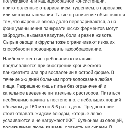
полужидкой или кашицеобразной консистенции,
приготовленные отвариванием, тушением, в пароварке
или методом запекания. Такие ограничение объясняются
тем, что жареные блюда долго перевариваются, а на
фоне уменьшения панкреатических ферментов могут
забродить, вызывая вздутие, боли и рези в животе.
Сырые овощи и фрукты тоже ограничивают из-за их
способности провоцировать газообразование.
Наиболее жесткие требования к питанию
предъявляются при обострении хронического
панкреатита или при воспалении в острой форме. В
течение 2-3 дней больным противопоказана любая
пища. Разрешено лишь питье без ограничений и
капельное введение питательных растворов. Питаться
необходимо начинать постепенно, с небольших порций
объемом до 150 мл по 5-6 раз в день. Предпочтение
стоит отдавать жидким блюдам, которые легко
усваиваются и не нагружают ЖКТ: бульонам из овощей,
полужидкими пюре, кашами, слизистыми супами. В