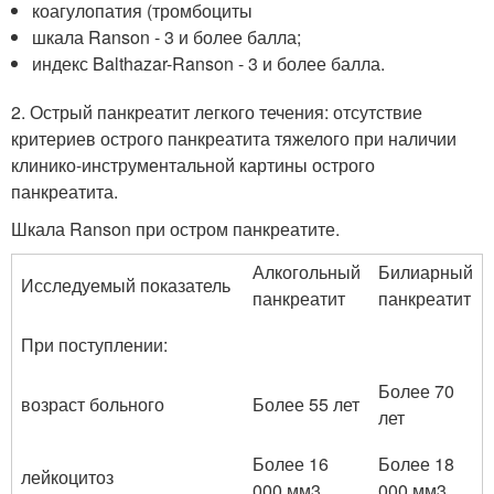
коагулопатия (тромбоциты
шкала Ranson - 3 и более балла;
индекс Balthazar-Ranson - 3 и более балла.
2. Острый панкреатит легкого течения: отсутствие
критериев острого панкреатита тяжелого при наличии
клинико-инструментальной картины острого
панкреатита.
Шкала Ranson при остром панкреатите.
Алкогольный
Билиарный
Исследуемый показатель
панкреатит
панкреатит
При поступлении:
Более 70
возраст больного
Более 55 лет
лет
Более 16
Более 18
лейкоцитоз
000 мм3
000 мм3