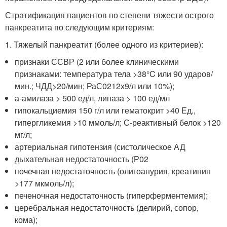
Стратификация пациентов по степени тяжести острого
панкреатита по следующим критериям:
1. Тяжелый панкреатит (более одного из критериев):
признаки ССВР (2 или более клиническими
признаками: температура тела >38°C или 90 ударов/
мин.; ЧДД>20/мин; РаС0212х9/л или 10%);
а-амилаза > 500 ед/л, липаза > 100 ед/мл
гипокальциемия 150 г/л или гематокрит >40 Ед.,
гипергликемия >10 ммоль/л; С-реактивный белок >120
мг/л;
артериальная гипотензия (систолическое АД
дыхательная недостаточность (Р02
почечная недостаточность (олигоанурия, креатинин
>177 мкмоль/л);
печеночная недостаточность (гиперферментемия);
церебральная недостаточность (делирий, сопор,
кома);