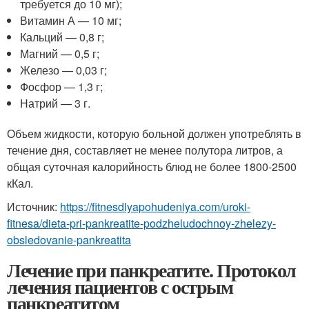
требуется до 10 мг);
Витамин А — 10 мг;
Кальций — 0,8 г;
Магний — 0,5 г;
Железо — 0,03 г;
Фосфор — 1,3 г;
Натрий — 3 г.
Объем жидкости, которую больной должен употреблять в
течение дня, составляет не менее полутора литров, а
общая суточная калорийность блюд не более 1800-2500
кКал.
Источник:
https://fitnesdlyapohudeniya.com/uroki-
fitnesa/dieta-pri-pankreatite-podzheludochnoy-zhelezy-
obsledovanie-pankreatita
Лечение при панкреатите. Протокол
лечения пациентов с острым
панкреатитом