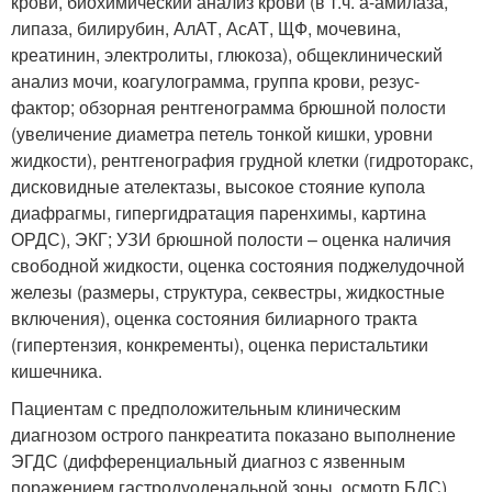
крови, биохимический анализ крови (в т.ч. а-амилаза,
липаза, билирубин, АлАТ, АсАТ, ЩФ, мочевина,
креатинин, электролиты, глюкоза), общеклинический
анализ мочи, коагулограмма, группа крови, резус-
фактор; обзорная рентгенограмма брюшной полости
(увеличение диаметра петель тонкой кишки, уровни
жидкости), рентгенография грудной клетки (гидроторакс,
дисковидные ателектазы, высокое стояние купола
диафрагмы, гипергидратация паренхимы, картина
ОРДС), ЭКГ; УЗИ брюшной полости – оценка наличия
свободной жидкости, оценка состояния поджелудочной
железы (размеры, структура, секвестры, жидкостные
включения), оценка состояния билиарного тракта
(гипертензия, конкременты), оценка перистальтики
кишечника.
Пациентам с предположительным клиническим
диагнозом острого панкреатита показано выполнение
ЭГДС (дифференциальный диагноз с язвенным
поражением гастродуоденальной зоны, осмотр БДС).