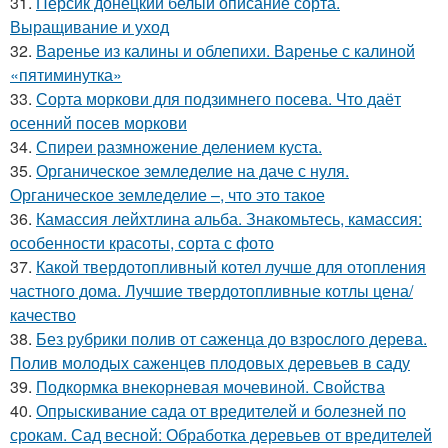
31.
Персик донецкий белый описание сорта.
Выращивание и уход
32.
Варенье из калины и облепихи. Варенье с калиной
«пятиминутка»
33.
Сорта моркови для подзимнего посева. Что даёт
осенний посев моркови
34.
Спиреи размножение делением куста.
35.
Органическое земледелие на даче с нуля.
Органическое земледелие –, что это такое
36.
Камассия лейхтлина альба. Знакомьтесь, камассия:
особенности красоты, сорта с фото
37.
Какой твердотопливный котел лучше для отопления
частного дома. Лучшие твердотопливные котлы цена/
качество
38.
Без рубрики полив от саженца до взрослого дерева.
Полив молодых саженцев плодовых деревьев в саду
39.
Подкормка внекорневая мочевиной. Свойства
40.
Опрыскивание сада от вредителей и болезней по
срокам. Сад весной: Обработка деревьев от вредителей