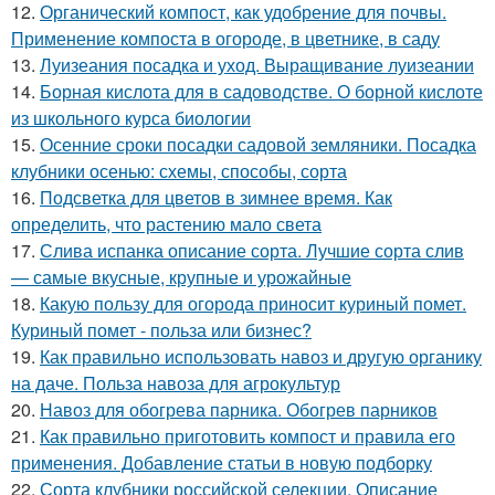
12.
Органический компост, как удобрение для почвы.
Применение компоста в огороде, в цветнике, в саду
13.
Луизеания посадка и уход. Выращивание луизеании
14.
Борная кислота для в садоводстве. О борной кислоте
из школьного курса биологии
15.
Осенние сроки посадки садовой земляники. Посадка
клубники осенью: схемы, способы, сорта
16.
Подсветка для цветов в зимнее время. Как
определить, что растению мало света
17.
Слива испанка описание сорта. Лучшие сорта слив
— самые вкусные, крупные и урожайные
18.
Какую пользу для огорода приносит куриный помет.
Куриный помет - польза или бизнес?
19.
Как правильно использовать навоз и другую органику
на даче. Польза навоза для агрокультур
20.
Навоз для обогрева парника. Обогрев парников
21.
Как правильно приготовить компост и правила его
применения. Добавление статьи в новую подборку
22.
Сорта клубники российской селекции. Описание