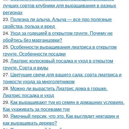
лучших сортов клубники для выращивания в разных
регионах
23.
Полезна ли алыча. Алыча — все про полезные
свойства, польза и вред
24.
Уход за годецией в открытом грунте. Почему не
обойтись без марганцовки?
25.
Особенности выращивания лиатриса в открытом
грунте. Особенности посадки
26.
Лиатрис колосковый посадка и уход в открытом
грунте. Сорта и виды
27.
Цветущие свечи для вашего сада: сорта лиатриса и
тонкости ухода за многолетником
28.
Можно ли вырастить Лиатрис дома в горшке.
Лиатрис посадка и уход
29.
Как выращивают туи из семян в домашних условиях.
Как ухаживать за посевами туи
30.
Ямочный персик, что это. Как выглядит нектарин и
как выращивать дерево?