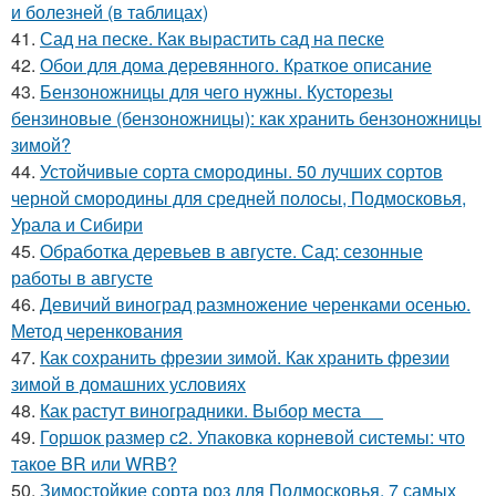
и болезней (в таблицах)
41.
Сад на песке. Как вырастить сад на песке
42.
Обои для дома деревянного. Краткое описание
43.
Бензоножницы для чего нужны. Кусторезы
бензиновые (бензоножницы): как хранить бензоножницы
зимой?
44.
Устойчивые сорта смородины. 50 лучших сортов
черной смородины для средней полосы, Подмосковья,
Урала и Сибири
45.
Обработка деревьев в августе. Сад: сезонные
работы в августе
46.
Девичий виноград размножение черенками осенью.
Метод черенкования
47.
Как сохранить фрезии зимой. Как хранить фрезии
зимой в домашних условиях
48.
Как растут виноградники. Выбор места
49.
Горшок размер с2. Упаковка корневой системы: что
такое BR или WRB?
50.
Зимостойкие сорта роз для Подмосковья. 7 самых