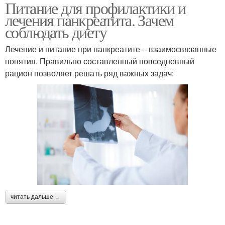
Питание для профилактики и
Лечение при
Диетотерапии при
лечения панкреатита. Зачем
панкреатите
панкреатите
соблюдать диету
Лечение и питание при панкреатите – взаимосвязанные
понятия. Правильно составленный повседневный
рацион позволяет решать ряд важных задач:
читать дальше →