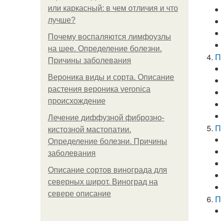
или каркасный: в чем отличия и что
лучше?
Почему воспаляются лимфоузлы
на шее. Определение болезни.
П
Причины заболевания
Вероника виды и сорта. Описание
растения вероника veronica
происхождение
Лечение диффузной фиброзно-
П
кистозной мастопатии.
Определение болезни. Причины
заболевания
Описание сортов винограда для
северных широт. Виноград на
севере описание
П