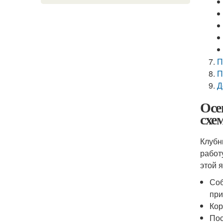
П
П
Д
Осе
схе
Клубн
работ
этой 
Соб
при
Кор
Пос