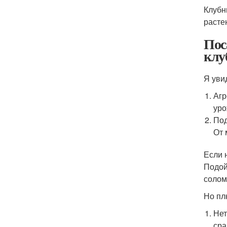
Клубн
расте
Пос
клу
Я уви
Агр
уро
Под
От 
Если 
Подой
солом
Но пл
Нет
сра