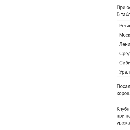
При о
В таб
Реги
Моск
Лени
Сред
Сиб
Урал
Посад
хорош
Клубн
при н
урожа