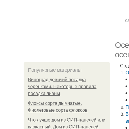
с
Осе
осе
Сод
Популярные материалы
О
Виноград девичий посадка
черенками. Некоторые правила
посадки лианы
Флоксы сорта дымчатые.
П
Фиолетовые сорта флоксов
В
Что лучше дом из СИП-панелей или
в
каркасный. Дом из СИП-панелей