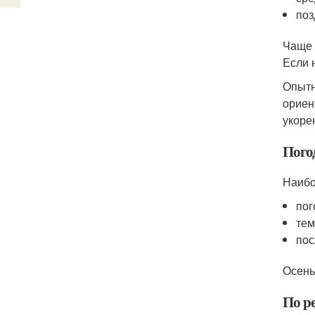
поз
Чаще 
Если 
Опытн
ориен
укоре
Пого
Наибо
пог
тем
пос
Осень
По р