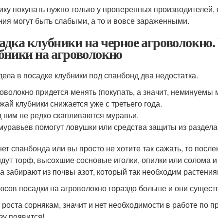
ику покупать нужно только у проверенных производителей,
ния могут быть слабыми, а то и вовсе зараженными.
адка клубники на черное агроволокно
бники на агроволокно
дела в посадке клубники под спанбонд два недостатка.
оволокно придется менять (покупать, а значит, неминуемы 
жай клубники снижается уже с третьего года.
 ним не редко скапливаются муравьи.
муравьев помогут ловушки или средства защиты из раздела 
нет спанбонда или вы просто не хотите так сажать, то после
дут торф, высохшие сосновые иголки, опилки или солома и 
а забирают из почвы азот, который так необходим растения
юсов посадки на агроволокно гораздо больше и они сущест
 роста сорнякам, значит и нет необходимости в работе по п
зу появится!