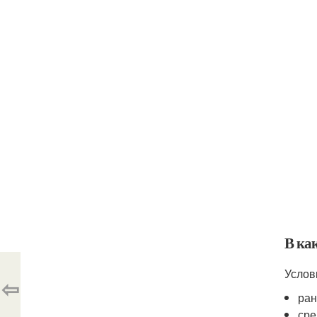
В ка
Услов
⇦
ран
сре