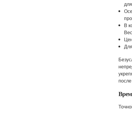
для
Осе
про
В к
Вес
Цен
Для
Безус
непре
укреп
после
Врем
Точно