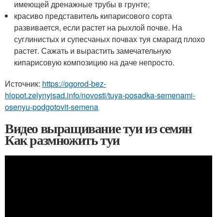
имеющей дренажные трубы в грунте;
красиво представитель кипарисового сорта
развивается, если растет на рыхлой почве. На
суглинистых и супесчаных почвах туя смарагд плохо
растет. Сажать и вырастить замечательную
кипарисовую композицию на даче непросто.
Источник:
https://ogorod-bez-
hlopot.zelynyjsad.info/novosti/tuya-posadka-semenami-
osenyu-podgotovit-semena
Видео выращивание туи из семян
Как размножить туи