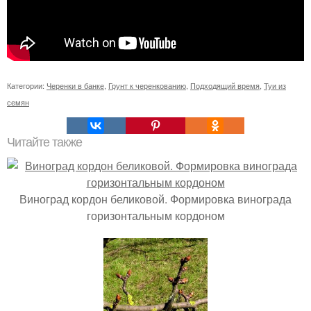
Категории:
Черенки в банке
,
Грунт к черенкованию
,
Подходящий время
,
Туи из
семян
Читайте также
Виноград кордон беликовой. Формировка винограда
горизонтальным кордоном