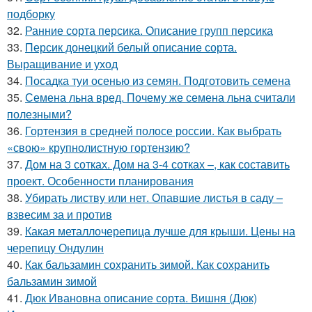
подборку
32.
Ранние сорта персика. Описание групп персика
33.
Персик донецкий белый описание сорта.
Выращивание и уход
34.
Посадка туи осенью из семян. Подготовить семена
35.
Семена льна вред. Почему же семена льна считали
полезными?
36.
Гортензия в средней полосе россии. Как выбрать
«свою» крупнолистную гортензию?
37.
Дом на 3 сотках. Дом на 3-4 сотках –, как составить
проект. Особенности планирования
38.
Убирать листву или нет. Опавшие листья в саду –
взвесим за и против
39.
Какая металлочерепица лучше для крыши. Цены на
черепицу Ондулин
40.
Как бальзамин сохранить зимой. Как сохранить
бальзамин зимой
41.
Дюк Ивановна описание сорта. Вишня (Дюк)