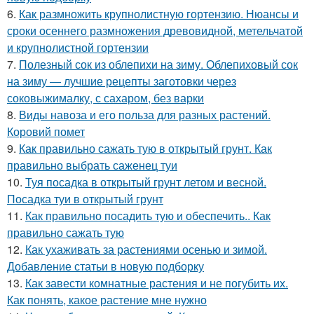
6.
Как размножить крупнолистную гортензию. Нюансы и
сроки осеннего размножения древовидной, метельчатой
и крупнолистной гортензии
7.
Полезный сок из облепихи на зиму. Облепиховый сок
на зиму — лучшие рецепты заготовки через
соковыжималку, с сахаром, без варки
8.
Виды навоза и его польза для разных растений.
Коровий помет
9.
Как правильно сажать тую в открытый грунт. Как
правильно выбрать саженец туи
10.
Туя посадка в открытый грунт летом и весной.
Посадка туи в открытый грунт
11.
Как правильно посадить тую и обеспечить.. Как
правильно сажать тую
12.
Как ухаживать за растениями осенью и зимой.
Добавление статьи в новую подборку
13.
Как завести комнатные растения и не погубить их.
Как понять, какое растение мне нужно