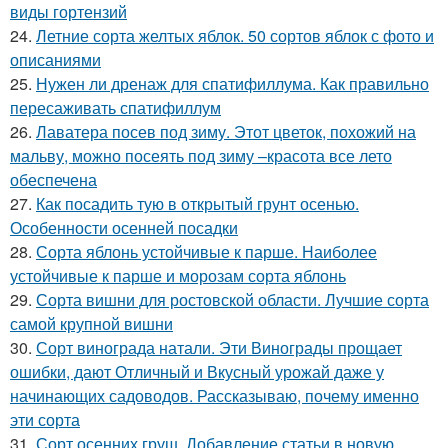
виды гортензий
24.
Летние сорта желтых яблок. 50 сортов яблок с фото и
описаниями
25.
Нужен ли дренаж для спатифиллума. Как правильно
пересаживать спатифиллум
26.
Лаватера посев под зиму. Этот цветок, похожий на
мальву, можно посеять под зиму –красота все лето
обеспечена
27.
Как посадить тую в открытый грунт осенью.
Особенности осенней посадки
28.
Сорта яблонь устойчивые к парше. Наиболее
устойчивые к парше и морозам сорта яблонь
29.
Сорта вишни для ростовской области. Лучшие сорта
самой крупной вишни
30.
Сорт винограда натали. Эти Винограды прощает
ошибки, дают Отличный и Вкусный урожай даже у
начинающих садоводов. Рассказываю, почему именно
эти сорта
31.
Сорт осенних груш. Добавление статьи в новую