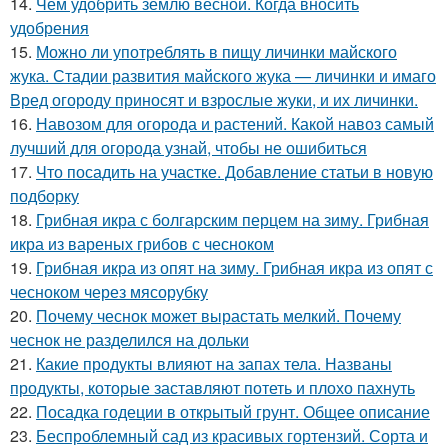
14.
Чем удобрить землю весной. Когда вносить
удобрения
15.
Можно ли употреблять в пищу личинки майского
жука. Стадии развития майского жука — личинки и имаго
Вред огороду приносят и взрослые жуки, и их личинки.
16.
Навозом для огорода и растений. Какой навоз самый
лучший для огорода узнай, чтобы не ошибиться
17.
Что посадить на участке. Добавление статьи в новую
подборку
18.
Грибная икра с болгарским перцем на зиму. Грибная
икра из вареных грибов с чесноком
19.
Грибная икра из опят на зиму. Грибная икра из опят с
чесноком через мясорубку
20.
Почему чеснок может вырастать мелкий. Почему
чеснок не разделился на дольки
21.
Какие продукты влияют на запах тела. Названы
продукты, которые заставляют потеть и плохо пахнуть
22.
Посадка годеции в открытый грунт. Общее описание
23.
Беспроблемный сад из красивых гортензий. Сорта и