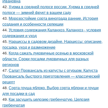
Ивановна
42.
Хурма в средней полосе россии. Хурма в средней
полосе — зимний фрукт в вашем саду
43.
Морозостойкие сорта винограда ранние. История
создания и особенности селекции
44.
Условия содержания Каланхоэ. Каланхоэ - условия
содержания и уход
45.
Нарциссы в садовом дизайне. Нарциссы: описание,
посадка, уход и размножение
46.
Когда сажать луковичные осенью в московской
области. Сроки посадки луковичных для разных
регионов
47.
Салат Провансаль из капусты с огурцом. Капуста
Провансаль быстрого приготовления — классический
рецепт
48.
Сорта груша яблоко. Выбор сорта яблони и груши
для посадки в сад
49.
Как засушить целозию гребенчатую. Целозия
гребенчатая