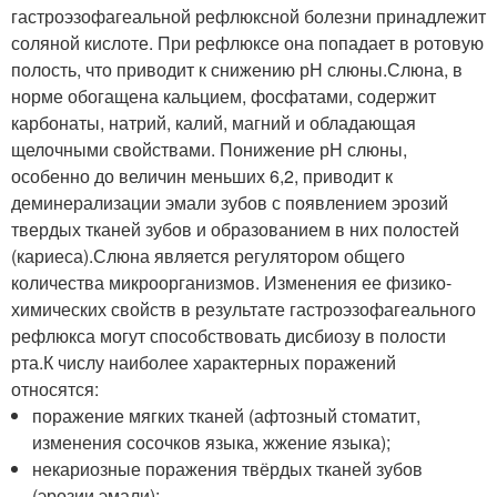
гастроэзофагеальной рефлюксной болезни принадлежит
соляной кислоте. При рефлюксе она попадает в ротовую
полость, что приводит к снижению рН слюны.Слюна, в
норме обогащена кальцием, фосфатами, содержит
карбонаты, натрий, калий, магний и обладающая
щелочными свойствами. Понижение рН слюны,
особенно до величин меньших 6,2, приводит к
деминерализации эмали зубов с появлением эрозий
твердых тканей зубов и образованием в них полостей
(кариеса).Слюна является регулятором общего
количества микроорганизмов. Изменения ее физико-
химических свойств в результате гастроэзофагеального
рефлюкса могут способствовать дисбиозу в полости
рта.К числу наиболее характерных поражений
относятся:
поражение мягких тканей (афтозный стоматит,
изменения сосочков языка, жжение языка);
некариозные поражения твёрдых тканей зубов
(эрозии эмали);