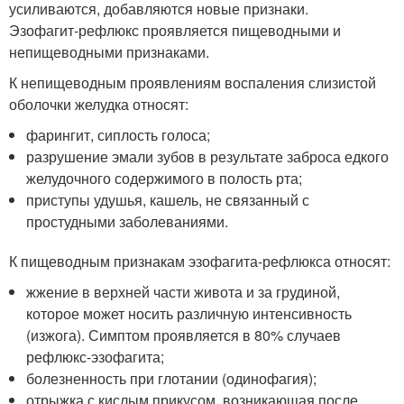
усиливаются, добавляются новые признаки.
Эзофагит-рефлюкс проявляется пищеводными и
непищеводными признаками.
К непищеводным проявлениям воспаления слизистой
оболочки желудка относят:
фарингит, сиплость голоса;
разрушение эмали зубов в результате заброса едкого
желудочного содержимого в полость рта;
приступы удушья, кашель, не связанный с
простудными заболеваниями.
К пищеводным признакам эзофагита-рефлюкса относят:
жжение в верхней части живота и за грудиной,
которое может носить различную интенсивность
(изжога). Симптом проявляется в 80% случаев
рефлюкс-эзофагита;
болезненность при глотании (одинофагия);
отрыжка с кислым прикусом, возникающая после