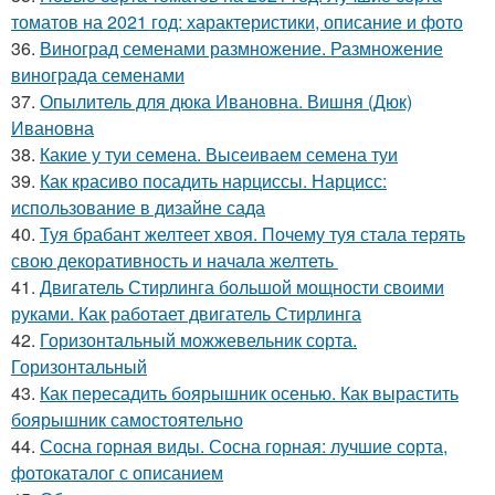
томатов на 2021 год: характеристики, описание и фото
36.
Виноград семенами размножение. Размножение
винограда семенами
37.
Опылитель для дюка Ивановна. Вишня (Дюк)
Ивановна
38.
Какие у туи семена. Высеиваем семена туи
39.
Как красиво посадить нарциссы. Нарцисс:
использование в дизайне сада
40.
Туя брабант желтеет хвоя. Почему туя стала терять
свою декоративность и начала желтеть
41.
Двигатель Стирлинга большой мощности своими
руками. Как работает двигатель Стирлинга
42.
Горизонтальный можжевельник сорта.
Горизонтальный
43.
Как пересадить боярышник осенью. Как вырастить
боярышник самостоятельно
44.
Сосна горная виды. Сосна горная: лучшие сорта,
фотокаталог с описанием