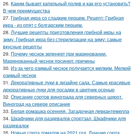
26.
Каким бывает капельный полив и как его установить?
В чем преимущества
27.
Грибная икра со сладким перцем. Рецепт: Грибная
икра - из опят с болгарским перцем.
28.
Лучшие рецепты приготовления грибной икры на
зиму. Грибная икра без стерилизации на зиму: самые
вкусные рецепты
29.
Почему чеснок зеленеет при мариновании.
Маринованный чеснок посинел: причины
30.
Из-за чего озимый чеснок получается мелким. Мелкий
озимый чеснок
31.
Декоративные луки в дизайне сада. Самые красивые
декоративные луки для посадки в цветник осенью
32.
Описание сортов винограда для северных широт.
Виноград на севере описание
33.
Белая ромашка осенняя. Загадочная левкантемелла
34.
Шкафчики для раздевалок спортзал. Шкафчики для
раздевалок
35.
Новые сорта томатов на 2021 год. Лучшие сорта