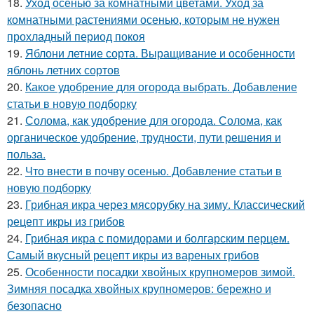
18.
Уход осенью за комнатными цветами. Уход за
комнатными растениями осенью, которым не нужен
прохладный период покоя
19.
Яблони летние сорта. Выращивание и особенности
яблонь летних сортов
20.
Какое удобрение для огорода выбрать. Добавление
статьи в новую подборку
21.
Солома, как удобрение для огорода. Солома, как
органическое удобрение, трудности, пути решения и
польза.
22.
Что внести в почву осенью. Добавление статьи в
новую подборку
23.
Грибная икра через мясорубку на зиму. Классический
рецепт икры из грибов
24.
Грибная икра с помидорами и болгарским перцем.
Самый вкусный рецепт икры из вареных грибов
25.
Особенности посадки хвойных крупномеров зимой.
Зимняя посадка хвойных крупномеров: бережно и
безопасно