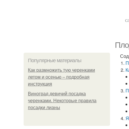
с
Пло
Сод
Популярные материалы
П
К
Как размножить тую черенками
летом и осенью – подробная
инструкция
П
Виноград девичий посадка
черенками. Некоторые правила
посадки лианы
Я