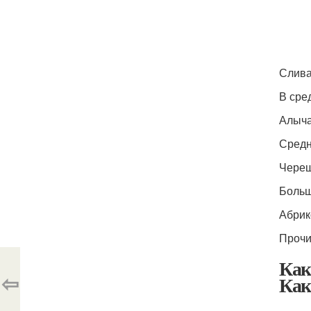
Слива
В сре
Алыч
Средн
Чере
Больш
Абри
Прочи
Как
⇦
Как