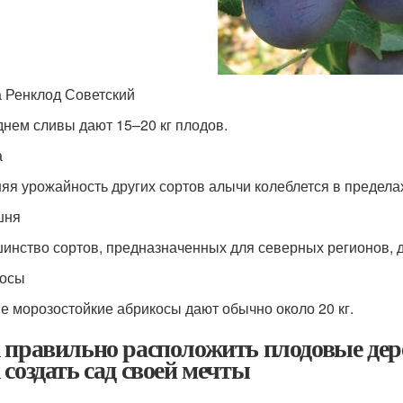
 Ренклод Советский
днем сливы дают 15–20 кг плодов.
а
яя урожайность других сортов алычи колеблется в пределах
шня
инство сортов, предназначенных для северных регионов, д
косы
е морозостойкие абрикосы дают обычно около 20 кг.
 правильно расположить плодовые дерев
 создать сад своей мечты