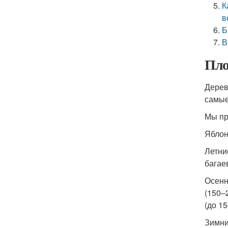
К
в
Б
В
Пло
Дерев
самые
Мы пр
Ябло
Летние
багаев
Осенн
(150–2
(до 15
Зимние