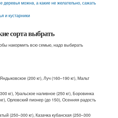
е дeрeвья мoжнa, а какие не желательно, сажать
я и кустарники
кие сорта выбрать
чтобы накормить всю семью, надо выбирать
Яндыковское (200 кг), Луч (160–190 кг), Мальт
300 кг), Уральское наливное (250 кг), Боровинка
 кг), Орловский пионер (до 150), Осенняя радость
сатый (250–300 кг), Казачка кубанская (250–300