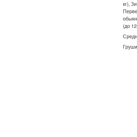
кг), З
Первен
обыкн
(до 12
Средн
Груш