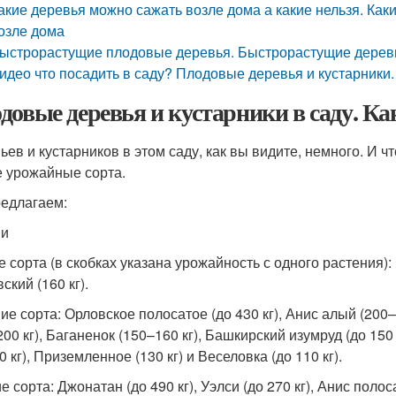
акие деревья можно сажать возле дома а какие нельзя. Каки
озле дома
ыстрорастущие плодовые деревья. Быстрорастущие деревь
идео что посадить в саду? Плодовые деревья и кустарники.
довые деревья и кустарники в саду. Ка
ьев и кустарников в этом саду, как вы видите, немного. И 
 урожайные сорта.
едлагаем:
ни
 сорта (в скобках указана урожайность с одного растения): 
ский (160 кг).
ие сорта: Орловское полосатое (до 430 кг), Анис алый (200–
00 кг), Баганенок (150–160 кг), Башкирский изумруд (до 150
0 кг), Приземленное (130 кг) и Веселовка (до 110 кг).
 сорта: Джонатан (до 490 кг), Уэлси (до 270 кг), Анис поло