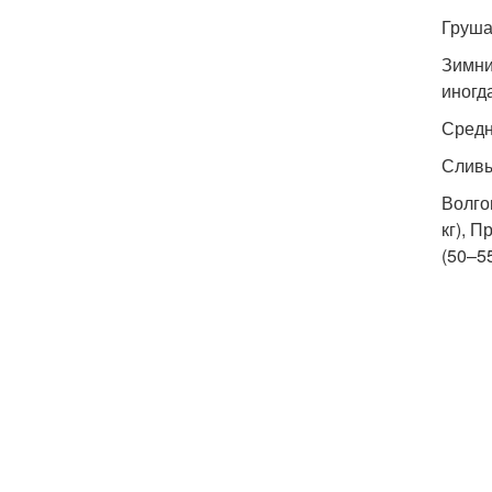
Груша
Зимние
иногда
Средн
Слив
Волгог
кг), П
(50–55