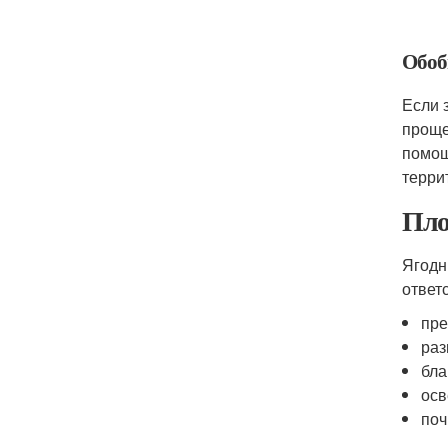
Обоб
Если 
проще
помощ
терри
Пло
Ягодн
ответ
пре
раз
бла
осв
поч