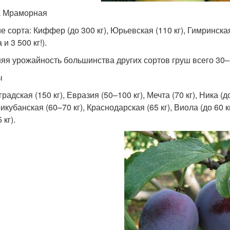
 Мраморная
 сорта: Киффер (до 300 кг), Юрьевская (110 кг), Гимринская
 и 3 500 кг!).
яя урожайность большинства других сортов груш всего 30–5
ы
радская (150 кг), Евразия (50–100 кг), Мечта (70 кг), Ника (д
рикубанская (60–70 кг), Краснодарская (65 кг), Виола (до 60 
 кг).