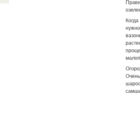
Прави
озеле
Когда 
нужно
вазон
расте
проще
малоп
Огород
Очень
шароо
самши