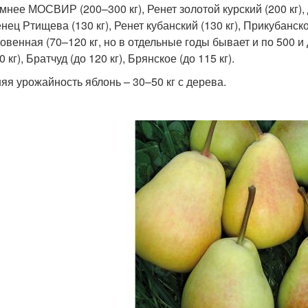
имнее МОСВИР (200–300 кг), Ренет золотой курский (200 кг), 
ец Ртищева (130 кг), Ренет кубанский (130 кг), Прикубанско
овенная (70–120 кг, но в отдельные годы бывает и по 500 и 
0 кг), Братчуд (до 120 кг), Брянское (до 115 кг).
яя урожайность яблонь – 30–50 кг с дерева.
и