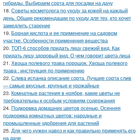
гибриды. Выбираем сорта для посадки на дачу
18.
Советы косметолога по уходу за кожей на каждый
день. Общие рекомендации по уходу для тех, кто хочет
замедлить старение
19.
Борная кислота и ее применение на садовом
участке. Особенности применения вещества
20.
ТОП-6 способов придать лицу свежий вид. Как
придать лицу здоровый вид. О чем говорит цвета лица
21.
Хвоща полевого трава порошок. Хвоща полевого
трава : инструкция по применению
22.
Слива испанка описание сорта. Лучшие сорта слив
— самые вкусные, крупные и урожайные
23.
Комнатные растения в ноябре, какие цветы не
требовательны к особым условиям содержания
24.
Подкормка домашних цветов осенью. Осенняя
подкормка комнатных цветов: народные и
промышленные удобрения для растений
25.
Для чего нужен навоз и как правильно применять его
на даче