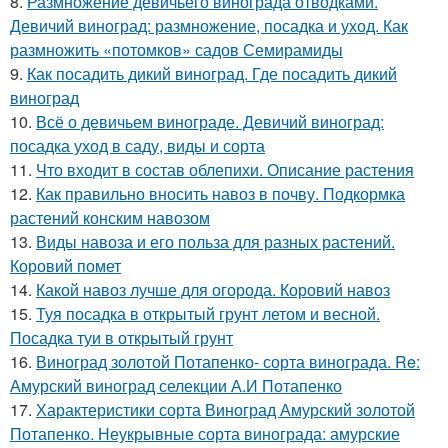
8.
Размножение девичьего винограда отводками.
Девичий виноград: размножение, посадка и уход. Как
размножить «потомков» садов Семирамиды
9.
Как посадить дикий виноград. Где посадить дикий
виноград
10.
Всё о девичьем винограде. Девичий виноград:
посадка уход в саду, виды и сорта
11.
Что входит в состав облепихи. Описание растения
12.
Как правильно вносить навоз в почву. Подкормка
растений конским навозом
13.
Виды навоза и его польза для разных растений.
Коровий помет
14.
Какой навоз лучше для огорода. Коровий навоз
15.
Туя посадка в открытый грунт летом и весной.
Посадка туи в открытый грунт
16.
Виноград золотой Потапенко- сорта винограда. Re:
Амурский виноград селекции А.И Потапенко
17.
Характеристики сорта Виноград Амурский золотой
Потапенко. Неукрывные сорта винограда: амурские