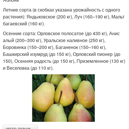
Летние сорта (в скобках указана урожайность с одного
растения): Яндыковское (200 кг), Луч (160–190 кг), Мальт
багаевский (160 кг).
Осенние сорта: Орловское полосатое (до 430 кг), Анис
алый (200–300 кг), Уральское наливное (250 кг),
Боровинка (150–200 кг), Баганенок (150–160 кг),
Башкирский изумруд (до 150 кг), Орловский пионер (до
150), Осенняя радость (до 150 кг), Приземленное (130 кг)
и Веселовка (до 110 кг).
читать дальше →