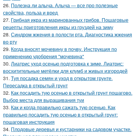
26.
Полезна ли алыча. Алыча — все про полезные
свойства, польза и вред
27.
Грибная икра из маринованных грибов. Пошаговые
рецепты приготовления икры из груздей на зиму
28.
Синдром жжения в полости рта. Диагностика жжения
во рту
29.
Когда вносят мочевину в почву. Инструкция по
применению удобрения "мочевина"
30.
Лиатрис уход осенью подготовка к зиме. Лиатрис:
восхитительные метёлки для клумб и живых изгородей
31.
Туя посадка семян и уход в открытом грунте.
Пересадка в открытый грунт
32.
Как посадить тую осенью в открытый грунт пошагово.
Выбор места для выращивания туи
33.
Как и когда правильно сажать тую осенью. Как
правильно посадить тую осенью в открытый грунт:
пошаговая инструкция
34.
Плодовые деревья и кустарники на садовом участке.