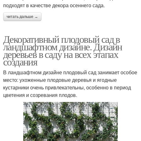
подходят в качестве декора осеннего сада.
читать дальше →
Красивое дерево
Дерево в мире
Декоративный плодовый сад в
ландшафтном дизайне. Дизайн
деревьев в саду на всех этапах
150-летний дерево
Карликовые дерева
создания
В ландшафтном дизайне плодовый сад занимает особое
место: ухоженные плодовые деревья и ягодные
кустарники очень привлекательны, особенно в период
Дерево с красными
Дерева с красной
цветения и созревания плодов.
Декоративные дерева
Изменения с деревьями