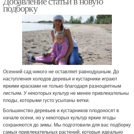
Добавление статьи в новую
подборку
Дерева для
Дерева в саду
ландшафтного дизайна
Низкорослые дерева
Дерева для озеленения
Осенний сад никого не оставляет равнодушным. До
наступления холодов деревья и кустарники играют
яркими красками не только благодаря разноцветным
Невысокие дерева
Дерева для сада
листьям. У некоторых культур не менее привлекательны
плоды, которыми густо усыпаны ветки.
Большинство деревьев и кустарников плодоносят в
начале осени, но у некоторых культур яркие ягоды
Пирамидальные дерева
Хвойные дерева
сохраняются до зимы. Мы подготовили для вас подборку
самых привлекательных растений, которые идеально