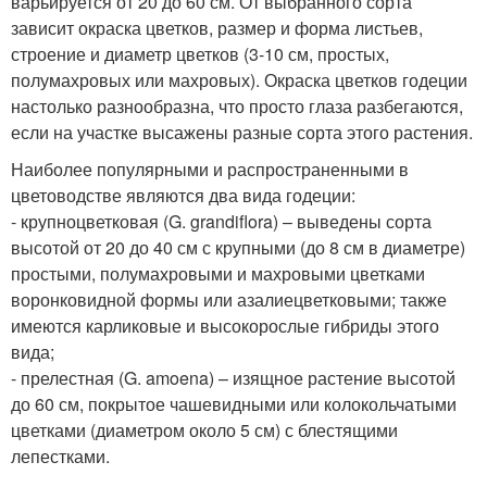
варьируется от 20 до 60 см. От выбранного сорта
зависит окраска цветков, размер и форма листьев,
строение и диаметр цветков (3-10 см, простых,
полумахровых или махровых). Окраска цветков годеции
настолько разнообразна, что просто глаза разбегаются,
если на участке высажены разные сорта этого растения.
Наиболее популярными и распространенными в
цветоводстве являются два вида годеции:
- крупноцветковая (G. grandiflora) – выведены сорта
высотой от 20 до 40 см с крупными (до 8 см в диаметре)
простыми, полумахровыми и махровыми цветками
воронковидной формы или азалиецветковыми; также
имеются карликовые и высокорослые гибриды этого
вида;
- прелестная (G. amoena) – изящное растение высотой
до 60 см, покрытое чашевидными или колокольчатыми
цветками (диаметром около 5 см) с блестящими
лепестками.