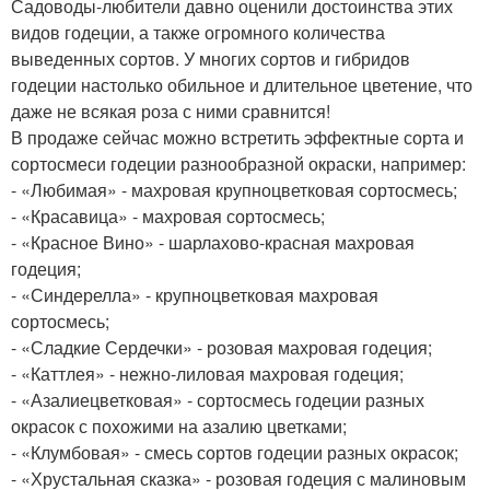
Садоводы-любители давно оценили достоинства этих
видов годеции, а также огромного количества
выведенных сортов. У многих сортов и гибридов
годеции настолько обильное и длительное цветение, что
даже не всякая роза с ними сравнится!
В продаже сейчас можно встретить эффектные сорта и
сортосмеси годеции разнообразной окраски, например:
- «Любимая» - махровая крупноцветковая сортосмесь;
- «Красавица» - махровая сортосмесь;
- «Красное Вино» - шарлахово-красная махровая
годеция;
- «Синдерелла» - крупноцветковая махровая
сортосмесь;
- «Сладкие Сердечки» - розовая махровая годеция;
- «Каттлея» - нежно-лиловая махровая годеция;
- «Азалиецветковая» - сортосмесь годеции разных
окрасок с похожими на азалию цветками;
- «Клумбовая» - смесь сортов годеции разных окрасок;
- «Хрустальная сказка» - розовая годеция с малиновым