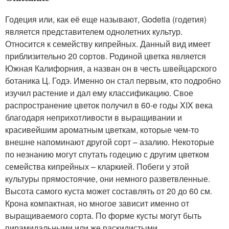
Годеция или, как её еще называют, Godetia (годетия)
является представителем однолетних культур.
Относится к семейству кипрейных. Данный вид имеет
приблизительно 20 сортов. Родиной цветка является
Южная Калифорния, а назван он в честь швейцарского
ботаника Ц. Годэ. Именно он стал первым, кто подробно
изучил растение и дал ему классификацию. Свое
распространение цветок получил в 60-е годы XIX века
благодаря неприхотливости в выращивании и
красивейшим ароматным цветкам, которые чем-то
внешне напоминают другой сорт – азалию. Некоторые
по незнанию могут спутать годецию с другим цветком
семейства кипрейных – кларкией. Побеги у этой
культуры прямостоячие, они немного разветвленные.
Высота самого куста может составлять от 20 до 60 см.
Крона компактная, но многое зависит именно от
выращиваемого сорта. По форме кусты могут быть
пирамидальными или же раскидистыми.