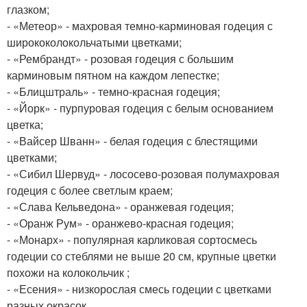
глазком;
- «Метеор» - махровая темно-карминовая годеция с
ширококолокольчатыми цветками;
- «Рембрандт» - розовая годеция с большим
карминовым пятном на каждом лепестке;
- «Блицштраль» - темно-красная годеция;
- «Йорк» - пурпуровая годеция с белым основанием
цветка;
- «Вайсер Шванн» - белая годеция с блестящими
цветками;
- «Сибил Шервуд» - лососево-розовая полумахровая
годеция с более светлым краем;
- «Слава Кельведона» - оранжевая годеция;
- «Оранж Рум» - оранжево-красная годеция;
- «Монарх» - популярная карликовая сортосмесь
годеции со стеблями не выше 20 см, крупные цветки
похожи на колокольчик ;
- «Есения» - низкорослая смесь годеции с цветками
разных окрасок.