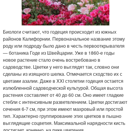
Биологи считают, что годеция происходит из южных
районов Калифорнии. Первоначальное название этому
роду или подроду было дано в честь первооткрывателя
— ботаника Годе из Швейцарии. Уже в 1860-е годы
новое растение стало очень востребовано в
садоводстве. Цветки у него выглядят так, словно они
сделаны из изящного шелка. Отмечается сходство их с
цветами азалии. Даже в XXI столетии годеция остается
излюбленной садоводческой культурой. Общая высота
растения составляет от 40 до 60 см. Оно имеет гладкие
стебли с интенсивным разветвлением. Цветки достигают
сечения 6-7 см, при этом имеют махровый или простой
тип. Характерно группирование этих цветков в пышно
выглядящие соцветия. Максимальной нарядности кисть
достигает, конечно, на пике цветения.