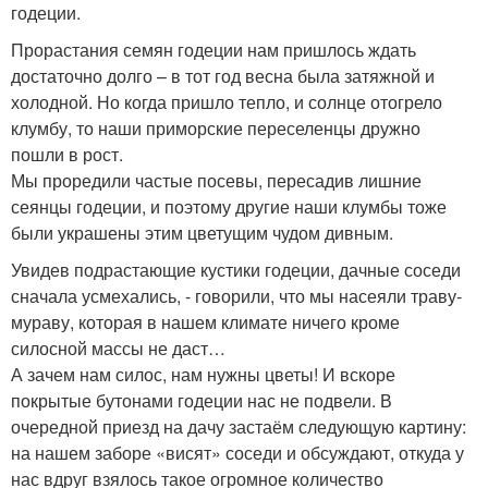
годеции.
Прорастания семян годеции нам пришлось ждать
достаточно долго – в тот год весна была затяжной и
холодной. Но когда пришло тепло, и солнце отогрело
клумбу, то наши приморские переселенцы дружно
пошли в рост.
Мы проредили частые посевы, пересадив лишние
сеянцы годеции, и поэтому другие наши клумбы тоже
были украшены этим цветущим чудом дивным.
Увидев подрастающие кустики годеции, дачные соседи
сначала усмехались, - говорили, что мы насеяли траву-
мураву, которая в нашем климате ничего кроме
силосной массы не даст…
А зачем нам силос, нам нужны цветы! И вскоре
покрытые бутонами годеции нас не подвели. В
очередной приезд на дачу застаём следующую картину:
на нашем заборе «висят» соседи и обсуждают, откуда у
нас вдруг взялось такое огромное количество