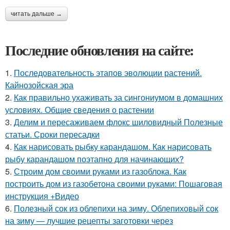
читать дальше →
Последние обновления на сайте:
1.
Последовательность этапов эволюции растений.
Кайнозойская эра
2.
Как правильно ухаживать за сингониумом в домашних
условиях. Общие сведения о растении
3.
Делим и пересаживаем флокс шиловидный Полезные
статьи. Сроки пересадки
4.
Как нарисовать рыбку карандашом. Как нарисовать
рыбу карандашом поэтапно для начинающих?
5.
Строим дом своими руками из газоблока. Как
построить дом из газобетона своими руками: Пошаговая
инструкция +Видео
6.
Полезный сок из облепихи на зиму. Облепиховый сок
на зиму — лучшие рецепты заготовки через