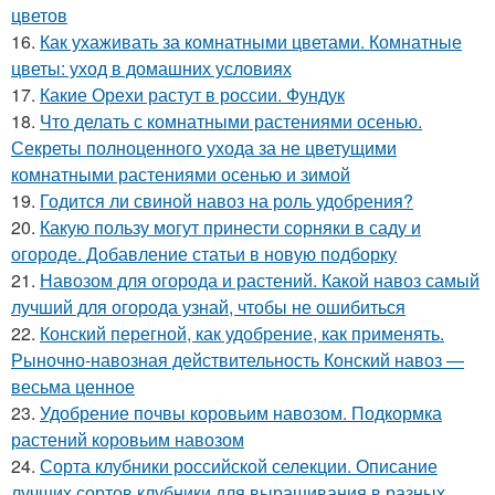
цветов
16.
Как ухаживать за комнатными цветами. Комнатные
цветы: уход в домашних условиях
17.
Какие Орехи растут в россии. Фундук
18.
Что делать с комнатными растениями осенью.
Секреты полноценного ухода за не цветущими
комнатными растениями осенью и зимой
19.
Годится ли свиной навоз на роль удобрения?
20.
Какую пользу могут принести сорняки в саду и
огороде. Добавление статьи в новую подборку
21.
Навозом для огорода и растений. Какой навоз самый
лучший для огорода узнай, чтобы не ошибиться
22.
Конский перегной, как удобрение, как применять.
Рыночно-навозная действительность Конский навоз —
весьма ценное
23.
Удобрение почвы коровьим навозом. Подкормка
растений коровьим навозом
24.
Сорта клубники российской селекции. Описание
лучших сортов клубники для выращивания в разных