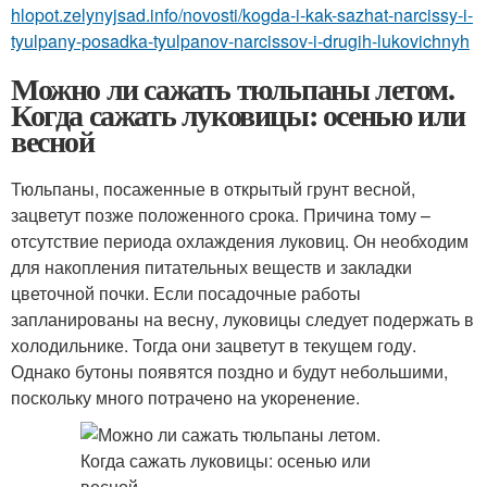
hlopot.zelynyjsad.info/novosti/kogda-i-kak-sazhat-narcissy-i-
tyulpany-posadka-tyulpanov-narcissov-i-drugih-lukovichnyh
Можно ли сажать тюльпаны летом.
Когда сажать луковицы: осенью или
весной
Тюльпаны, посаженные в открытый грунт весной,
зацветут позже положенного срока. Причина тому –
отсутствие периода охлаждения луковиц. Он необходим
для накопления питательных веществ и закладки
цветочной почки. Если посадочные работы
запланированы на весну, луковицы следует подержать в
холодильнике. Тогда они зацветут в текущем году.
Однако бутоны появятся поздно и будут небольшими,
поскольку много потрачено на укоренение.