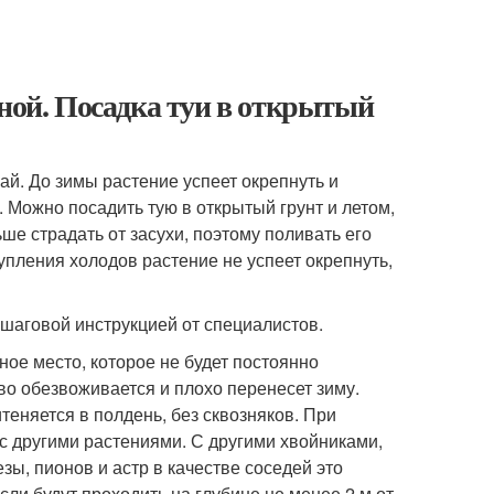
сной. Посадка туи в открытый
ай. До зимы растение успеет окрепнуть и
 Можно посадить тую в открытый грунт и летом,
ше страдать от засухи, поэтому поливать его
тупления холодов растение не успеет окрепнуть,
ошаговой инструкцией от специалистов.
ое место, которое не будет постоянно
во обезвоживается и плохо перенесет зиму.
еняется в полдень, без сквозняков. При
с другими растениями. С другими хвойниками,
зы, пионов и астр в качестве соседей это
сли будут проходить на глубине не менее 2 м от