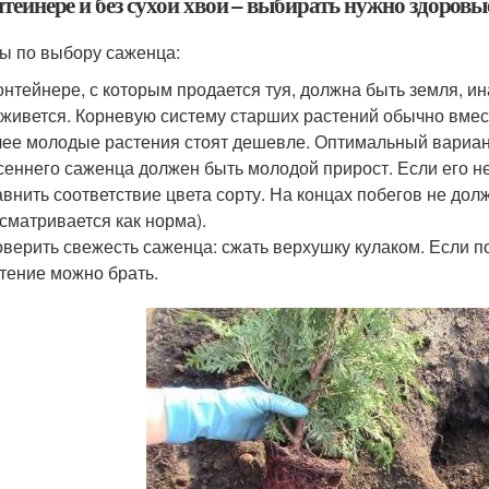
тейнере и без сухой хвои – выбирать нужно здоровы
ы по выбору саженца:
онтейнере, с которым продается туя, должна быть земля, ин
живется. Корневую систему старших растений обычно вмес
ее молодые растения стоят дешевле. Оптимальный вариант 
сеннего саженца должен быть молодой прирост. Если его нет
внить соответствие цвета сорту. На концах побегов не долж
сматривается как норма).
верить свежесть саженца: сжать верхушку кулаком. Если пос
тение можно брать.