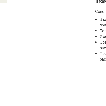
В кон
Совет
В к
при
Бол
У о
Сра
рас
Про
рас