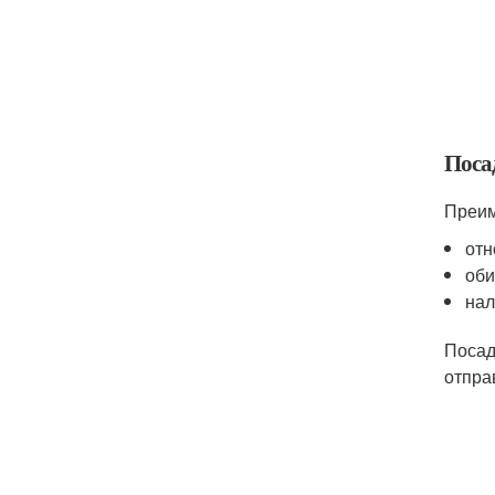
Поса
Преим
отн
оби
нал
Посад
отпра