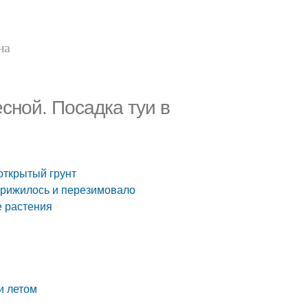
на
есной. Посадка туи в
 открытый грунт
 прижилось и перезимовало
е растения
и летом