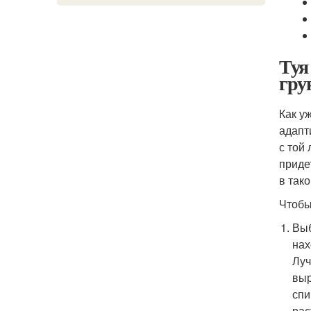
Туя
гру
Как у
адапт
с той
приде
в так
Чтобы
Выб
нах
Луч
выр
спи
рас