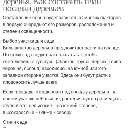
деревья. Как составить план
посадки деревьев
Составление плана будет зависеть от многих факторов –
в первую очередь от его размеров, расположения и
Декоративный сад
Дерева в саду
степени освещенности.
Выбор участка для сада
Большинство деревьев предпочитает расти на солнце.
Поэтому сад следует располагать так, чтобы
Дерева перед посадкой
Неприхотливые дерева
светолюбивые культуры (абрикос, груша, персик, слива,
черешня, яблоня) находились на южной или юго-
западной стороне участка. Здесь они будут расти и
плодоносить лучше всего.
Дерево с красными
Дерева с красной
Если площадь, отведенная под посадку деревьев, на
вашем участке небольшая, растения нужно размещать
ступенчато: невысокие – на южной стороне,
высокорослые – ближе к северу.
Быстрорастущие
Декоративная яблоня
Стили сада
дерева