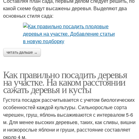
Составляя план сада, первым делом следует решить, по
какой схеме будут высажены деревья. Выделяют два
основных стиля сада:
Дерево с округлой
Изменения с деревьями
кроной
читать дальше →
Низкорослые дерева
Дерева для сада
Как правильно посадить деревья
на участке. На каком расстоянии
сажать деревья и кусты
Дерева по стилистике
Дерева для дачи
Густота посадок рассчитывается с учетом биологических
особенностей каждой культуры. Сильнорослые сорта
черешен, груш, яблонь высаживаются с интервалом 5-6
Дерева с зонтичной
м. Для менее высоких деревьев, таких, как сливы, вишни
Хвойные дерева
кроной
и низкорослые яблони и груши, расстояние составляет
около 4 м.