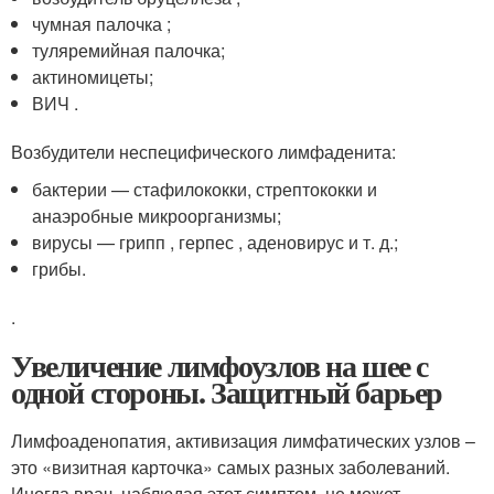
чумная палочка ;
туляремийная палочка;
актиномицеты;
ВИЧ .
Возбудители неспецифического лимфаденита:
бактерии — стафилококки, стрептококки и
анаэробные микроорганизмы;
вирусы — грипп , герпес , аденовирус и т. д.;
грибы.
.
Увеличение лимфоузлов на шее с
одной стороны. Защитный барьер
Лимфоаденопатия, активизация лимфатических узлов –
это «визитная карточка» самых разных заболеваний.
Иногда врач, наблюдая этот симптом, не может