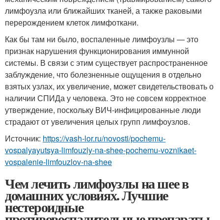
лимфоузла или ближайших тканей, а также раковыми
перерождением клеток лимфоткани.
Как бы там ни было, воспаленные лимфоузлы — это
признак нарушения функционирования иммунной
системы. В связи с этим существует распространенное
заблуждение, что болезненные ощущения в отдельно
взятых узлах, их увеличение, может свидетельствовать о
наличии СПИДа у человека. Это не совсем корректное
утверждение, поскольку ВИЧ-инфицированные люди
страдают от увеличения целых групп лимфоузлов.
Источник:
https://vash-lor.ru/novosti/pochemu-
vospalyayutsya-limfouzly-na-shee-pochemu-voznikaet-
vospalenie-limfouzlov-na-shee
Чем лечить лимфоузлы на шее в
домашних условиях. Лучшие
нестероидные
противовоспалительные препараты