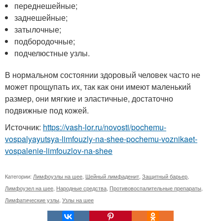
переднешейные;
заднешейные;
затылочные;
подбородочные;
подчелюстные узлы.
В нормальном состоянии здоровый человек часто не
может прощупать их, так как они имеют маленький
размер, они мягкие и эластичные, достаточно
подвижные под кожей.
Источник:
https://vash-lor.ru/novosti/pochemu-
vospalyayutsya-limfouzly-na-shee-pochemu-voznikaet-
vospalenie-limfouzlov-na-shee
Категории:
Лимфоузлы на шее
,
Шейный лимфаденит
,
Защитный барьер
,
Лимфоузел на шее
,
Народные средства
,
Противовоспалительные препараты
,
Лимфатические узлы
,
Узлы на шее