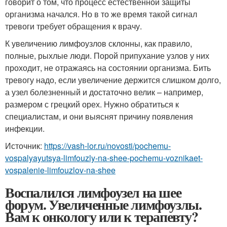
говорит о том, что процесс естественной защиты
организма начался. Но в то же время такой сигнал
тревоги требует обращения к врачу.
К увеличению лимфоузлов склонны, как правило,
полные, рыхлые люди. Порой припухание узлов у них
проходит, не отражаясь на состоянии организма. Бить
тревогу надо, если увеличение держится слишком долго,
а узел болезненный и достаточно велик – например,
размером с грецкий орех. Нужно обратиться к
специалистам, и они выяснят причину появления
инфекции.
Источник:
https://vash-lor.ru/novosti/pochemu-
vospalyayutsya-limfouzly-na-shee-pochemu-voznikaet-
vospalenie-limfouzlov-na-shee
Воспалился лимфоузел на шее
форум. Увеличенные лимфоузлы.
Вам к онкологу или к терапевту?