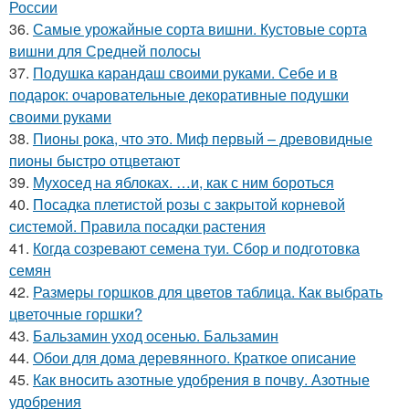
России
36.
Самые урожайные сорта вишни. Кустовые сорта
вишни для Средней полосы
37.
Подушка карандаш своими руками. Себе и в
подарок: очаровательные декоративные подушки
своими руками
38.
Пионы рока, что это. Миф первый – древовидные
пионы быстро отцветают
39.
Мухосед на яблоках. …и, как с ним бороться
40.
Посадка плетистой розы с закрытой корневой
системой. Правила посадки растения
41.
Когда созревают семена туи. Сбор и подготовка
семян
42.
Размеры горшков для цветов таблица. Как выбрать
цветочные горшки?
43.
Бальзамин уход осенью. Бальзамин
44.
Обои для дома деревянного. Краткое описание
45.
Как вносить азотные удобрения в почву. Азотные
удобрения