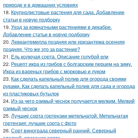
природе и в домашних условиях
18.
Крупнолистовые растения для сада. Добавление
статьи в новую подборку
19.
Уход за комнатными растениями в декабре.
Добавление статьи в новую подборку
20.
Левкантемелла поздняя или хризантема осенняя
поздняя. Что же это за растение?
21.
Ель колючая сорта. Описание голубой ели
22.
Рецепт икра из грибов с болгарским перцем на зиму.
Икра из вареных грибов с морковью и луком
23.
Как сделать капельный полив для огорода своими
руками. Как сделать капельный полив для сада и огорода
из пластиковых бутылок
24.
Из-за чего озимый чеснок получается мелким. Мелкий
озимый чеснок
25.
Лучшие сорта гортензии метельчатой. Метельчатая
гортензия: лучшие сорта с фото
26.
Сорт винограда северный ранний. Северный
сладкий, описание сорта