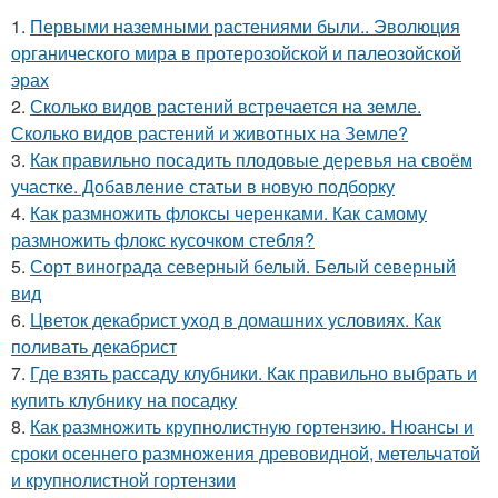
1.
Первыми наземными растениями были.. Эволюция
органического мира в протерозойской и палеозойской
эрах
2.
Сколько видов растений встречается на земле.
Сколько видов растений и животных на Земле?
3.
Как правильно посадить плодовые деревья на своём
участке. Добавление статьи в новую подборку
4.
Как размножить флоксы черенками. Как самому
размножить флокс кусочком стебля?
5.
Сорт винограда северный белый. Белый северный
вид
6.
Цветок декабрист уход в домашних условиях. Как
поливать декабрист
7.
Где взять рассаду клубники. Как правильно выбрать и
купить клубнику на посадку
8.
Как размножить крупнолистную гортензию. Нюансы и
сроки осеннего размножения древовидной, метельчатой
и крупнолистной гортензии