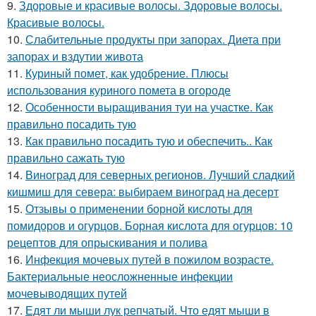
9.
Здоровые и красивые волосы. Здоровые волосы.
Красивые волосы.
10.
Слабительные продукты при запорах. Диета при
запорах и вздутии живота
11.
Куриный помет, как удобрение. Плюсы
использования куриного помета в огороде
12.
Особенности выращивания туи на участке. Как
правильно посадить тую
13.
Как правильно посадить тую и обеспечить.. Как
правильно сажать тую
14.
Виноград для северных регионов. Лучший сладкий
кишмиш для севера: выбираем виноград на десерт
15.
Отзывы о применении борной кислоты для
помидоров и огурцов. Борная кислота для огурцов: 10
рецептов для опрыскивания и полива
16.
Инфекция мочевых путей в пожилом возрасте.
Бактериальные неосложненные инфекции
мочевыводящих путей
17.
Едят ли мыши лук репчатый. Что едят мыши в