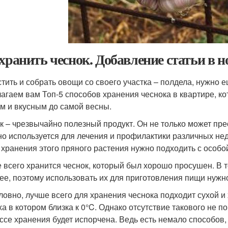
 хранить чеснок. Добавление статьи в 
тить и собрать овощи со своего участка – полдела, нужно 
агаем вам Топ-5 способов хранения чеснока в квартире, 
м и вкусным до самой весны.
к – чрезвычайно полезный продукт. Он не только может пре
но используется для лечения и профилактики различных нед
 хранения этого пряного растения нужно подходить с особо
 всего хранится чеснок, который был хорошо просушен. В т
ее, поэтому использовать их для приготовления пищи нужн
ловно, лучше всего для хранения чеснока подходит сухой 
ха в котором близка к 0°C. Однако отсутствие такового не по
ссе хранения будет испорчена. Ведь есть немало способов,