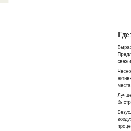
Где
Вырас
Предл
свежи
Чесно
актив
места
Лучше
быстр
Безус
возду
проце