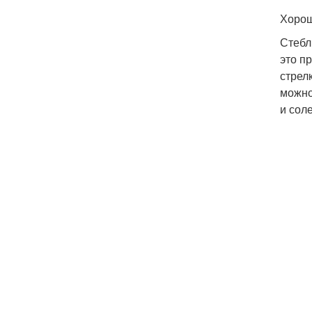
Хорош
Стебл
это п
стрел
можно
и сол