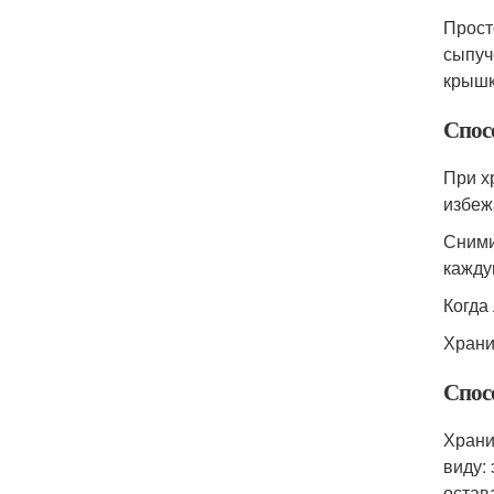
Прост
сыпуч
крышк
Спос
При х
избеж
Сними
кажду
Когда
Храни
Спос
Храни
виду:
остав