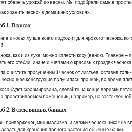
лят сберечь урожай до весны. Мы подобрали самые просты
 как хранить чеснок в домашних условиях.
б 1. В косах
ние в косах лучше всего подходит для ярового чеснока, ко
ый
нока, как и из лука, можно сплести косу (венок). Главное –
ать его стебли, иначе с мечтами о красивых гроздях чеснок
ла очистите просушенный чеснок от листьев, оставив только
 чесночная конструкция получилась прочной, во время плет
 коса будет сформирована, сделайте на конце веревки петлю 
о проветриваемом помещении, например, на застекленной 
об 2. В стеклянных банках
вы приверженец минимализма, и связки чеснока никак не в
ьзовать для хранения пряного растения обычные банки.