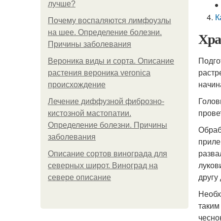
лучше?
К
Почему воспаляются лимфоузлы
на шее. Определение болезни.
Хра
Причины заболевания
Подго
Вероника виды и сорта. Описание
растр
растения вероника veronica
начин
происхождение
Голов
Лечение диффузной фиброзно-
прове
кистозной мастопатии.
Определение болезни. Причины
Обраб
заболевания
приле
разва
Описание сортов винограда для
луков
северных широт. Виноград на
другу
севере описание
Необх
таким
чесно