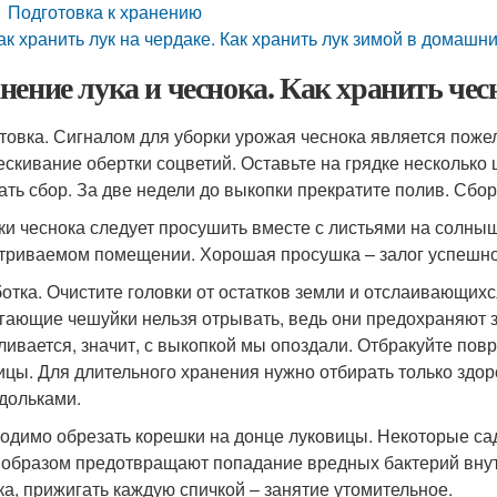
Подготовка к хранению
ак хранить лук на чердаке. Как хранить лук зимой в домашн
нение лука и чеснока. Как хранить чес
товка. Сигналом для уборки урожая чеснока является пожел
ескивание обертки соцветий. Оставьте на грядке несколько ц
ать сбор. За две недели до выкопки прекратите полив. Сбор
ки чеснока следует просушить вместе с листьями на солныш
триваемом помещении. Хорошая просушка – залог успешно
отка. Очистите головки от остатков земли и отслаивающихс
гающие чешуйки нельзя отрывать, ведь они предохраняют з
ливается, значит, с выкопкой мы опоздали. Отбракуйте по
ицы. Для длительного хранения нужно отбирать только здор
 дольками.
одимо обрезать корешки на донце луковицы. Некоторые сад
 образом предотвращают попадание вредных бактерий внут
ка, прижигать каждую спичкой – занятие утомительное.