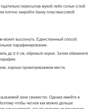
 тщательно пересыпав мукой либо солью (слой
тем плотно закройте банку пластмассовой
ем может высохнуть. Единственный способ
тельное парафинирование.
ль до 2-3 см, обрежьте корни. Затем обмакните
 парафин.
емном, хорошо проветриваемом месте.
азываемой зоне свежести). Однако имейте в
 Поэтому чтобы чеснок как можно дольше
дильник разложить его по холщовым мешочкам