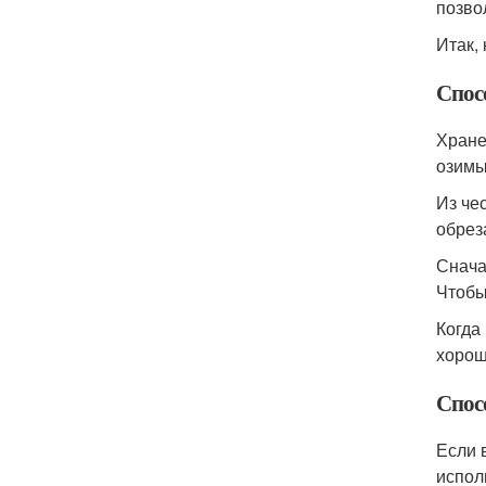
позво
Итак,
Спосо
Хране
озим
Из чес
обрез
Снача
Чтобы
Когда
хорош
Спос
Если 
испол