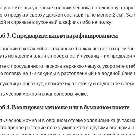
о уложите высушенные головки чеснока в стеклянную тару,
его продукта сверху должен составлять не менее 2 см). За
ой и спрячьте в кухонный шкафчик либо на полку.
об 3. С предварительным парафинированием
ранении в косах либо стеклянных банках чеснок со времен
ать испарения влаги с поверхности луковиц – их предвари
те с просушенного чеснока верхнюю чешую, укоротите стебе
ю головку на 1-2 секунды в растопленный на водяной бане
 луковицы обсохнут, сложите их в сеточку и подвесьте в т
ть чеснок можно и в капроновом чулке.
об 4. В холщовом мешочке или в бумажном пакете
ть чеснок можно и в овощном отсеке холодильника (в так н
 это пряное растение плохо уживается с другими овощами.
ался свежим и не портился, лучше перед закладкой в холо