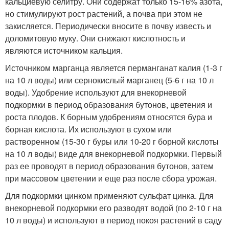
кальциевую селитру. Они содержат только 15-16% азота,
но стимулируют рост растений, а почва при этом не
закисляется. Периодически вносите в почву известь и
доломитовую муку. Они снижают кислотность и
являются источником кальция.
Источником марганца является перманганат калия (1-3 г
на 10 л воды) или сернокислый марганец (5-6 г на 10 л
воды). Удобрение используют для внекорневой
подкормки в период образования бутонов, цветения и
роста плодов. К борным удобрениям относятся бура и
борная кислота. Их используют в сухом или
растворенном (15-30 г буры или 10-20 г борной кислоты
на 10 л воды) виде для внекорневой подкормки. Первый
раз ее проводят в период образования бутонов, затем
при массовом цветении и еще раз после сбора урожая.
Для подкормки цинком применяют сульфат цинка. Для
внекорневой подкормки его разводят водой (по 2-10 г на
10 л воды) и используют в период покоя растений в саду