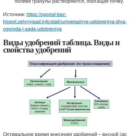
поливе гранулы растворяются, обогащая почву.
Источник:
https://ogorod-bez-
hlopot.zelynyjsad.info/stati/universalnye-udobreniya-dlya-
ogoroda-i-sada-udobreniya
Виды удобрений таблица. Виды и
свойства удобрений
Оптимальное время внесения удобрений – весной (до