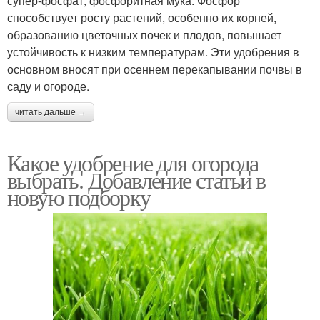
супер-фосфат, фосфоритная мука. Фосфор
способствует росту растений, особенно их корней,
образованию цветочных почек и плодов, повышает
Универсальные
устойчивость к низким температурам. Эти удобрения в
Удобрения для дачи
удобрения
основном вносят при осеннем перекапывании почвы в
саду и огороде.
читать дальше →
Органические
Комплексное удобрение
удобрения
Какое удобрение для огорода
выбрать. Добавление статьи в
новую подборку
Весенние удобрения