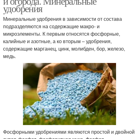
и огорода. Минеральные
удобрения
Минеральные удобрения в зависимости от состава
Удобрения для садовых
подразделяются на содержащие макро- и
Удобрения для цветов
цветов
микроэлементы. К первым относятся фосфорные,
калийные и азотные, а ко вторым – удобрения,
содержащие марганец, цинк, молибден, бор, железо,
медь.
Зелёное удобрение
Удобрение для овощей
Минеральное
Комплексные
удобрение
удобрения
Народные удобрения
Домашние удобрения
Фосфорными удобрениями являются простой и двойной