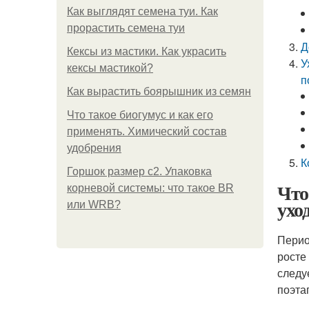
Как выглядят семена туи. Как
прорастить семена туи
Д
Кексы из мастики. Как украсить
У
кексы мастикой?
п
Как вырастить боярышник из семян
Что такое биогумус и как его
применять. Химический состав
удобрения
К
Горшок размер с2. Упаковка
Что
корневой системы: что такое BR
ухо
или WRB?
Перио
росте
следу
поэта