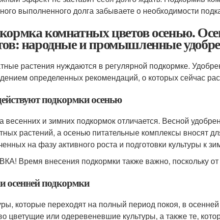
ного выполненного долга забываете о необходимости подк
кормка комнатных цветов осенью. Ос
тов: народные и промышленные удобре
тные растения нуждаются в регулярной подкормке. Удобрен
дением определенных рекомендаций, о которых сейчас ра
действуют подкормки осенью
а весенних и зимних подкормок отличается. Весной удобре
тных растений, а осенью питательные комплексы вносят дл
ченных на фазу активного роста и подготовки культуры к зи
КА! Время внесения подкормки также важно, поскольку от 
и осенней подкормки
уры, которые переходят на полный период покоя, в осенне
во цветущие или одеревеневшие культуры, а также те, кото