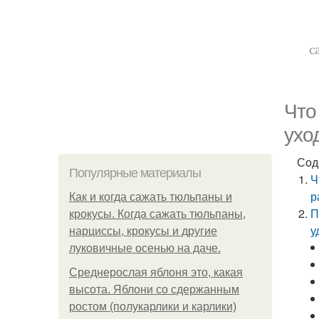
с
Что
ухо
Сод
Популярные материалы
Ч
р
Как и когда сажать тюльпаны и
П
крокусы. Когда сажать тюльпаны,
у
нарциссы, крокусы и другие
луковичные осенью на даче.
Среднерослая яблоня это, какая
высота. Яблони со сдержанным
ростом (полукарлики и карлики)