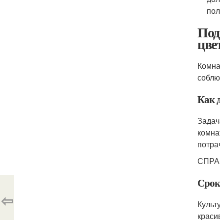
пол
Под
цве
Комна
соблю
Как 
Задач
комна
потра
СПРАВ
Срок
⇦
Культ
краси