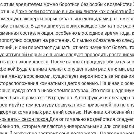
 с этим вредителем можно бороться без особых воздействи
отных.
Даже если растение в нижних листочках с обратной
омендуют эксперты опрыскивать инсектицидами раз в меся
ьба с пылью. В домашних условиях каждое комнатное расте
зменная составляющая, особенно в холодное время года, к
гополучно оседает на растения. С пылью обязательно следу
тений, и они перестают дышать, от чего начинают болеть, т
ультативной борьбы с пылью следует проводить растениям
ть всё накопившееся. После ванных процедур обязательно
феткой.
Будьте внимательны с опушенными растениями, вед
тве между ворсинками, существует вероятность загнивания
торасположения комнатных цветов осенью. Начиная с осени
орые нуждаются в низких температурах. Это плющ, адениум
жен быть в рамках +15 градусов. А вот фуксия и олеандр н
ректируйте температуру воздуха ниже привычной, но не опу
кормка комнатных растений осенью.
Начинается осенний п
крывать» сезон покоя.
Для оптимально воздействия следуе
бенно те, которые являются универсальными или специали
жный эффект не заставит себя долго ждать. Подкормив ком