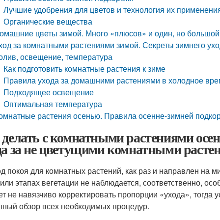
Лучшие удобрения для цветов и технология их применени
Органические вещества
омашние цветы зимой. Много «плюсов» и один, но большой
ход за комнатными растениями зимой. Секреты зимнего ухо
олив, освещение, температура
Как подготовить комнатные растения к зиме
Правила ухода за домашними растениями в холодное вре
Подходящее освещение
Оптимальная температура
омнатные растения осенью. Правила осенне-зимней подко
 делать с комнатными растениями осе
да за не цветущими комнатными расте
д покоя для комнатных растений, как раз и направлен на м
 или этапах вегетации не наблюдается, соответственно, осо
ет не навязчиво корректировать пропорции «ухода», тогда 
пный обзор всех необходимых процедур.