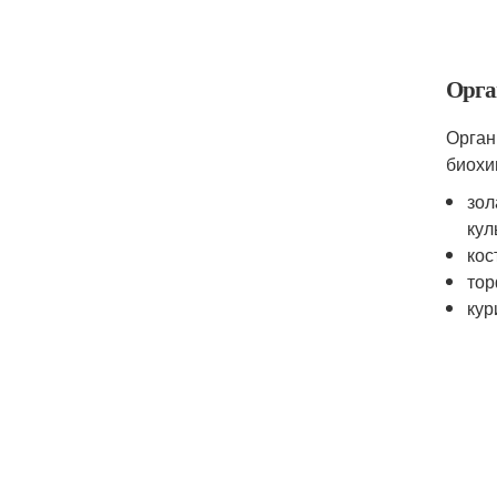
Орга
Орган
биохи
зол
кул
кос
тор
кур