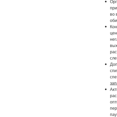
Орг
при
во 
оби
Кон
цен
нег
вых
рас
сле
Доп
спи
спе
за
Акт
рас
опт
пер
пау