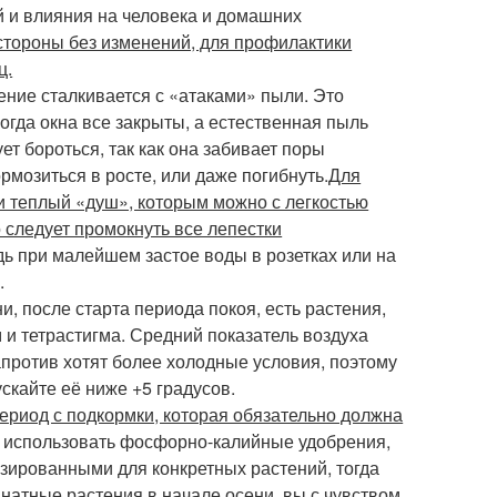
й и влияния на человека и домашних
 стороны без изменений, для профилактики
ц.
ние сталкивается с «атаками» пыли. Это
огда окна все закрыты, а естественная пыль
ет бороться, так как она забивает поры
ормозиться в росте, или даже погибнуть.
Для
и теплый «душ», которым можно с легкостью
 следует промокнуть все лепестки
ь при малейшем застое воды в розетках или на
.
, после старта периода покоя, есть растения,
 и тетрастигма. Средний показатель воздуха
апротив хотят более холодные условия, поэтому
скайте её ниже +5 градусов.
ериод с подкормки, которая обязательно должна
т использовать фосфорно-калийные удобрения,
зированными для конкретных растений, тогда
натные растения в начале осени, вы с чувством