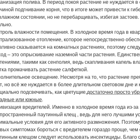
анизация полива. В период покоя растение не нуждается в о
чиной подгнивание корня, что в итоге может привести к ги
влажном состоянии, но не перебарщивать, избегая застоев.
льно.
троль влажности помещения. В холодное время года в ква
трализованное отопление, которое непосредственно обесп
ативно сказывается на комнатных растениях, поэтому след
од – это опрыскивание наземной части растения. Единств
тениями, такими как сенполия, ведь скапливания капель вл
гка промачивать растение салфеткой.
олнительное освещение. Несмотря на то, что растение преб
т, но всё же нуждается в более длительном световом дне и
циально подсвечивать, как цветущие,
достаточно просто убр
падные или южные
.
ивизация вредителей. Именно в холодное время года из-за 
пространенный паутинный клещ , ведь для него лучшими ус
имальные условия для его активного размножения. Поэтому 
вых симптомах бороться с вредителем гораздо проще, чем с
тинным клещом следует использовать инсектициды. Благо 