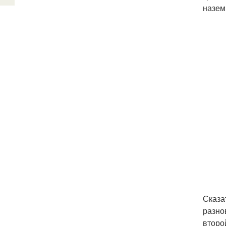
назем
Сказа
разно
второ