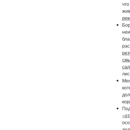
что
жив
рек
Бор
неи
бла
рас
рез
смы
сал
лис
Мес
кот
дол
кор
Под
«от
осо
дол