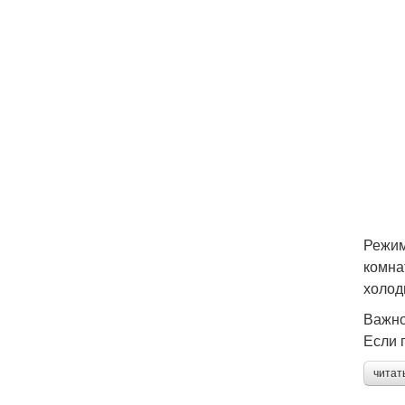
Режим
комна
холод
Важно
Если 
читат