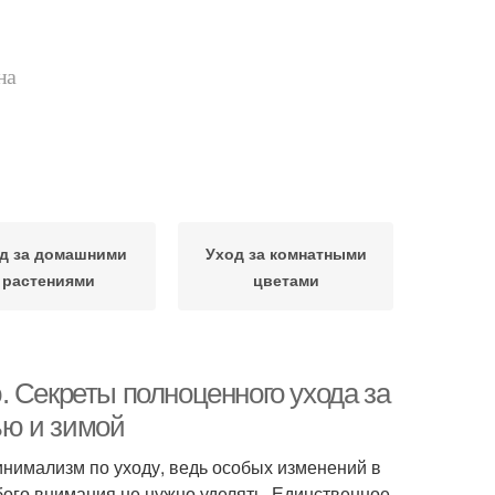
на
д за домашними
Уход за комнатными
растениями
цветами
 Секреты полноценного ухода за
ью и зимой
инимализм по уходу, ведь особых изменений в
бого внимания не нужно уделять. Единственное,