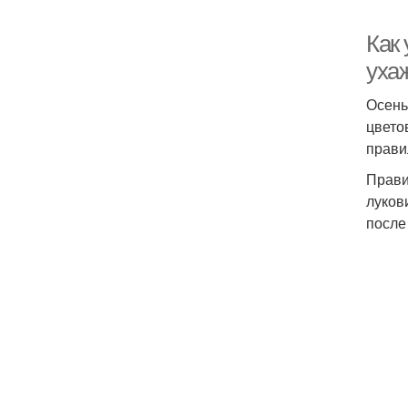
Как
уха
Осень
цвето
прави
Прави
луков
после 