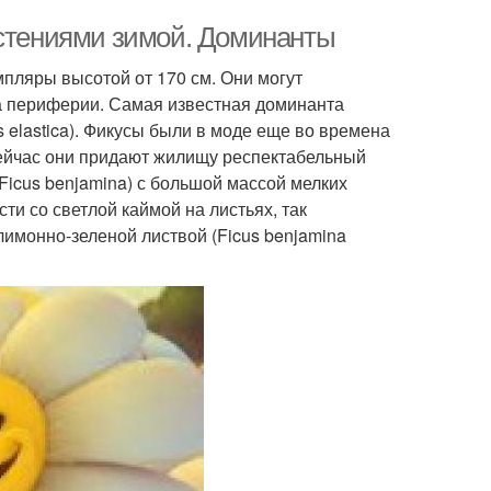
астениями зимой. Доминанты
мпляры высотой от 170 см. Они могут
на периферии. Самая известная доминанта
s elastica). Фикусы были в моде еще во времена
ейчас они придают жилищу респектабельный
Ficus benjamina) с большой массой мелких
ти со светлой каймой на листьях, так
 лимонно-зеленой листвой (Ficus benjamina