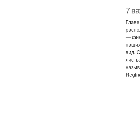
7 в
Главе
распо
— фик
наших
вид. 
листь
назыв
Regina