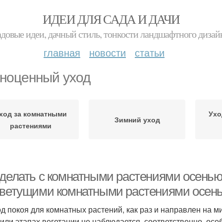
ИДЕИ ДЛЯ САДА И ДАЧИ
адовые идеи, дачный стиль, тонкости ландшафтного дизай
главная
новости
статьи
ноценный уход
ход за комнатными
Ухо
Зимний уход
растениями
 делать с комнатными растениями осенью.
цветущими комнатными растениями осен
д покоя для комнатных растений, как раз и направлен на м
 или этапах вегетации не наблюдается, соответственно, осо