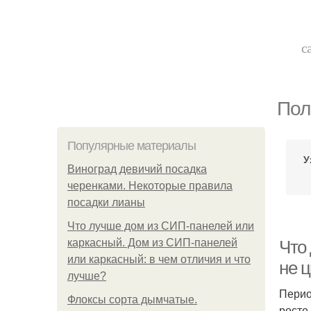
с
Пол
Популярные материалы
У
Виноград девичий посадка
черенками. Некоторые правила
посадки лианы
Что лучше дом из СИП-панелей или
каркасный. Дом из СИП-панелей
Что
или каркасный: в чем отличия и что
не 
лучше?
Перио
Флоксы сорта дымчатые.
росте