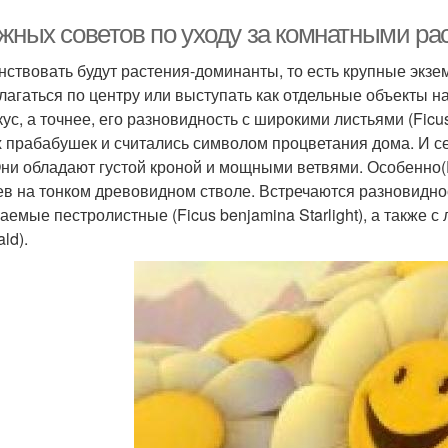
ажных советов по уходу за комнатными р
нствовать будут растения-доминанты, то есть крупные экзе
лагаться по центру или выступать как отдельные объекты 
ус, а точнее, его разновидность с широкими листьями (Ficu
 прабабушек и считались символом процветания дома. И с
Они обладают густой кроной и мощными ветвями. Особенно(
ев на тонком древовидном стволе. Встречаются разновиднос
аемые пестролистные (Ficus benjamina Starlight), а также с
ld).