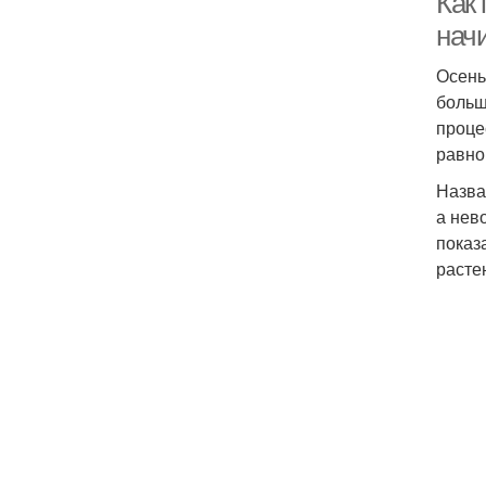
Как 
нач
Осень
больш
проце
равно
Назва
а нев
показ
расте