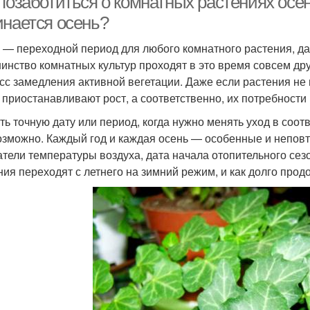
позаботиться о комнатных растениях осен
инается осень?
 — переходной период для любого комнатного растения, да
инство комнатных культур проходят в это время совсем др
сс замедления активной вегетации. Даже если растения не 
 приостанавливают рост, а соответственно, их потребности
ть точную дату или период, когда нужно менять уход в соот
озможно. Каждый год и каждая осень — особенные и непов
атели температуры воздуха, дата начала отопительного сез
ния переходят с летнего на зимний режим, и как долго про