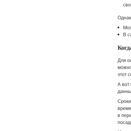
сво
Однак
Мол
В с
Когд
Для о
можно
этот 
А вот
данны
Сроки
време
в пер
посад