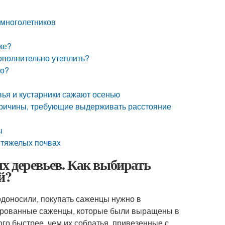
 многолетников
ке?
дополнительно утеплить?
до?
вья и кустарники сажают осенью
причины, требующие выдерживать расстояние
ы
 тяжелых почвах
х деревьев. Как выбирать
й?
одоносили, покупать саженцы нужно в
нированные саженцы, которые были выращены в
ого быстрее, чем их собратья, привезенные с