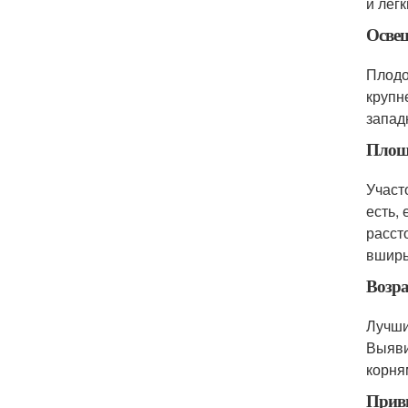
и легк
Осве
Плодо
крупн
запад
Площ
Участ
есть, 
рассто
вширь
Возра
Лучши
Выяви
корня
Приви