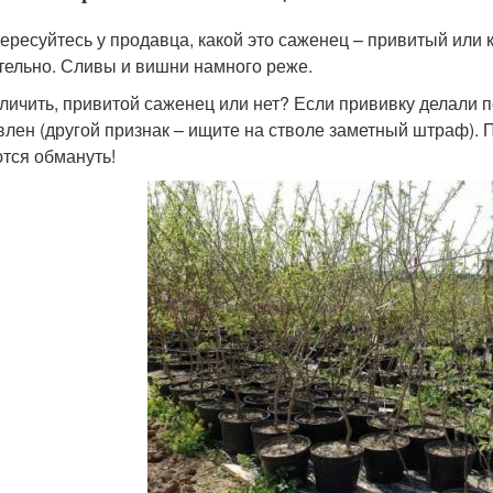
ересуйтесь у продавца, какой это саженец – привитый или
тельно. Сливы и вишни намного реже.
тличить, привитой саженец или нет? Если прививку делали п
влен (другой признак – ищите на стволе заметный штраф). П
тся обмануть!