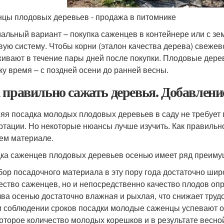
цы плодовых деревьев - продажа в питомнике
альный вариант – покупка саженцев в контейнере или с 
вую систему. Чтобы корни (эталон качества дерева) свежев
ивают в течение пары дней после покупки. Плодовые дерев
ку время – с поздней осени до ранней весны.
 правильно сажать деревья. Добавлени
яя посадка молодых плодовых деревьев в саду не требует
ртации. Но некоторые нюансы лучше изучить. Как правильно
ем материале.
ка саженцев плодовых деревьев осенью имеет ряд преимущ
ор посадочного материала в эту пору года достаточно широ
ество саженцев, но и непосредственно качество плодов оп
ва осенью достаточно влажная и рыхлая, что снижает труд
 соблюдении сроков посадки молодые саженцы успевают ок
оторое количество молодых корешков и в результате весной