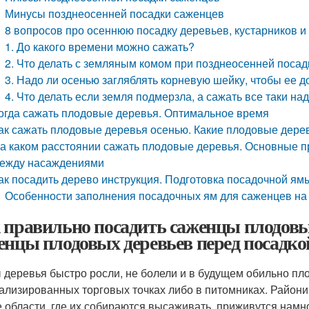
Минусы позднеосенней посадки саженцев
8 вопросов про осеннюю посадку деревьев, кустарников и
1. До какого времени можно сажать?
2. Что делать с земляным комом при позднеосенней посад
3. Надо ли осенью загляблять корневую шейку, чтобы ее 
4. Что делать если земля подмерзла, а сажать все таки на
огда сажать плодовые деревья. Оптимальное время
ак сажать плодовые деревья осенью. Какие плодовые дере
а каком расстоянии сажать плодовые деревья. Основные 
ежду насаждениями
ак посадить дерево инструкция. Подготовка посадочной ям
Особенности заполнения посадочных ям для саженцев на
 правильно посадить саженцы плодовы
енцы плодовых деревьев перед посадко
 деревья быстро росли, не болели и в будущем обильно пл
ализированных торговых точках либо в питомниках. Райо
е области, где их собираются высаживать, приживутся намн