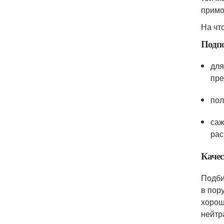
примо
На чт
Подпо
для
пре
пол
саж
рас
Качес
Подби
в пор
хорош
нейтр