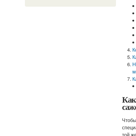
К
К
Н
м
К
Как
саж
Чтобы
специ
той ж