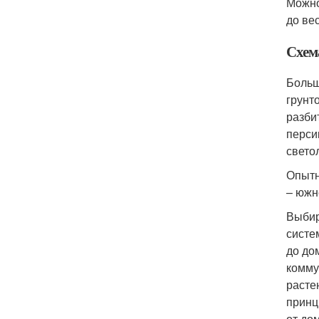
Можно
до ве
Схем
Больш
грунт
разби
перси
свето
Опытн
– южн
Выбир
систе
до до
комму
расте
принц
от дом