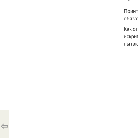
Поинт
обяза
Как о
искри
пытаю
⇦