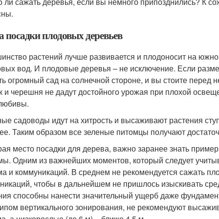
 ли сажать деревья, если вы немного припозднились? К со
сны.
а посадки плодовых деревьев
инство растений лучше развивается и плодоносит на южно
овых вод. И плодовые деревья – не исключение. Если разм
ть огромный сад на солнечной стороне, и вы стоите перед н
к и черешня не дадут достойного урожая при плохой освеще
любивы.
ые садоводы идут на хитрость и высаживают растения сту
ее. Таким образом все зеленые питомцы получают достаточ
ая место посадки для дерева, важно заранее знать пример
мы. Одним из важнейших моментов, который следует учитыв
ма и коммуникаций. В среднем не рекомендуется сажать пл
никаций, чтобы в дальнейшем не пришлось изыскивать сред
ния способны нанести значительный ущерб даже фундамен
ипом вертикального зонирования, не рекомендуют высажив
а, а низкорослые (до 6 м) – ближе 4,5 м.