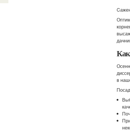
Cажен
Оптим
корне
высаж
дачни
Как
Осенн
диссе
в наш
Посад
Выб
кач
Поч
При
нек