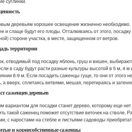
ие суглинки.
щенность
вым деревьям хорошее освещение жизненно необходимо. Ч
ее и слаще будут его плоды. Отталкиваясь от этого, посадк
ной) стороне участка, в месте, защищенном от ветров.
адь территории
ок, отводимый под посадку яблонь, груш и вишен, выбирают
если в саду будут расти разные культуры высотой в 5 м, 4 м 
янии 6-9 м. Если посадить саженцы гуще, то они от этого не
, а вверх, сплетаясь ветвями, мешая, перетираясь и затеняя
ст саженцев деревьев
м вариантом для посадки станет дерево, которому еще нет 
ть такой саженец поможет отсутствие веточек на стволе. 
ми, с наростами на стебле и листьями садоводы приобретат
тые и корнесобственные саженцы