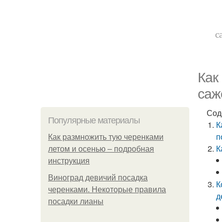
с
Как
саж
Сод
Популярные материалы
К
п
Как размножить тую черенками
К
летом и осенью – подробная
инструкция
Виноград девичий посадка
К
черенками. Некоторые правила
д
посадки лианы