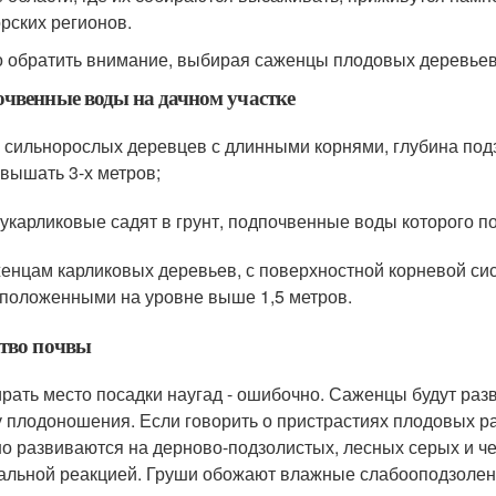
рских регионов.
о обратить внимание, выбирая саженцы плодовых деревьев
чвенные воды на дачном участке
 сильнорослых деревцев с длинными корнями, глубина под
вышать 3-х метров;
укарликовые садят в грунт, подпочвенные воды которого п
енцам карликовых деревьев, с поверхностной корневой сис
положенными на уровне выше 1,5 метров.
тво почвы
рать место посадки наугад - ошибочно. Саженцы будут раз
у плодоношения. Если говорить о пристрастиях плодовых р
о развиваются на дерново-подзолистых, лесных серых и че
альной реакцией. Груши обожают влажные слабооподзоленн