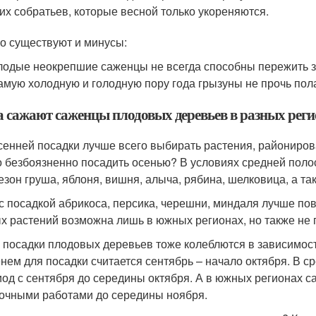
их собратьев, которые весной только укореняются.
о существуют и минусы:
одые неокрепшие саженцы не всегда способны пережить зи
амую холодную и голодную пору года грызуны не прочь по
а сажают саженцы плодовых деревьев в разных рег
сенней посадки лучше всего выбирать растения, райониров
 безбоязненно посадить осенью? В условиях средней полос
сезон груша, яблоня, вишня, алыча, рябина, шелковица, а та
 с посадкой абрикоса, персика, черешни, миндаля лучше п
х растений возможна лишь в южных регионах, но также не 
 посадки плодовых деревьев тоже колеблются в зависимост
нем для посадки считается сентябрь – начало октября. В 
иод с сентября до середины октября. А в южных регионах 
очными работами до середины ноября.