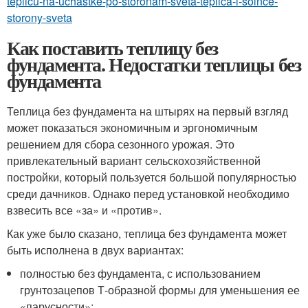
teplicu-na-uchastke-po-storonam-sveta-teplica-i-solnce-
storony-sveta
Как поставить теплицу без
фундамента. Недостатки теплицы без
фундамента
Теплица без фундамента на штырях на первый взгляд
может показаться экономичным и эргономичным
решением для сбора сезонного урожая. Это
привлекательный вариант сельскохозяйственной
постройки, который пользуется большой популярностью
среди дачников. Однако перед установкой необходимо
взвесить все «за» и «против».
Как уже было сказано, теплица без фундамента может
быть исполнена в двух вариантах:
полностью без фундамента, с использованием
грунтозацепов Т-образной формы для уменьшения ее
«парусности»;