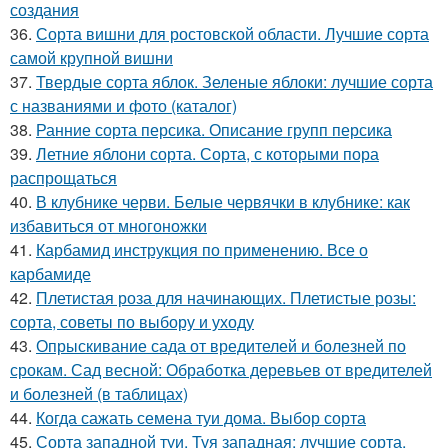
создания
36.
Сорта вишни для ростовской области. Лучшие сорта
самой крупной вишни
37.
Твердые сорта яблок. Зеленые яблоки: лучшие сорта
с названиями и фото (каталог)
38.
Ранние сорта персика. Описание групп персика
39.
Летние яблони сорта. Сорта, с которыми пора
распрощаться
40.
В клубнике черви. Белые червячки в клубнике: как
избавиться от многоножки
41.
Карбамид инструкция по применению. Все о
карбамиде
42.
Плетистая роза для начинающих. Плетистые розы:
сорта, советы по выбору и уходу
43.
Опрыскивание сада от вредителей и болезней по
срокам. Сад весной: Обработка деревьев от вредителей
и болезней (в таблицах)
44.
Когда сажать семена туи дома. Выбор сорта
45.
Сорта западной туи. Туя западная: лучшие сорта,