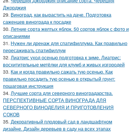
28.
Черешня Джорджия описание сорта. Черешня
Джорджия
29.
Виноград, как вырастить на даче. Подготовка
саженцев винограда к посадке
30.
Летние сорта желтых яблок. 50 сортов яблок с фото и
описаниями
31.
Нужен ли дренаж для спатифиллума. Как правильно
пересаживать спатифиллум
32.
Лиатрис уход осенью подготовка к зиме. Лиатрис:
восхитительные метёлки для клумб и живых изгородей
33.
Как и когда правильно сажать тую осенью. Как
правильно посадить тую осенью в открытый грунт:
пошаговая инструкция
34.
Лучшие сорта для северного виноградарства.
ПЕРСПЕКТИВНЫЕ СОРТА ВИНОГРАДА ДЛЯ
CЕВЕРНОГО ВИНОДЕЛИЯ И ПРИГОТОВЛЕНИЯ
СОКОВ
35.
Декоративный плодовый сад в ландшафтном
дизайне. Дизайн деревьев в саду на всех этапах