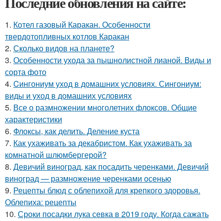
Последние обновления на сайте:
1.
Котел газовый Каракан. Особенности
твердотопливных котлов Каракан
2.
Сколько видов на планете?
3.
Особенности ухода за пышнолистной лианой. Виды и
сорта фото
4.
Cингониум уход в домашних условиях. Сингониум:
виды и уход в домашних условиях
5.
Все о размножении многолетних флоксов. Общие
характеристики
6.
Флоксы, как делить. Деление куста
7.
Как ухаживать за декабристом. Как ухаживать за
комнатной шлюмбергерой?
8.
Девичий виноград, как посадить черенками. Девичий
виноград — размножение черенками осенью
9.
Рецепты блюд с облепихой для крепкого здоровья.
Облепиха: рецепты
10.
Сроки посадки лука севка в 2019 году. Когда сажать