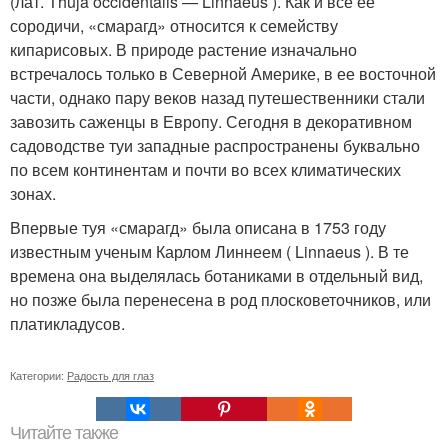
(лат. Thuja occidentalis — Linnaeus ). Как и все ее
сородичи, «смарагд» относится к семейству
кипарисовых. В природе растение изначально
встречалось только в Северной Америке, в ее восточной
части, однако пару веков назад путешественники стали
завозить саженцы в Европу. Сегодня в декоративном
садоводстве туи западные распространены буквально
по всем континентам и почти во всех климатических
зонах.
Впервые туя «смарагд» была описана в 1753 году
известным ученым Карлом Линнеем ( Linnaeus ). В те
времена она выделялась ботаниками в отдельный вид,
но позже была перенесена в род плосковеточников, или
платикладусов.
Категории:
Радость для глаз
Читайте также