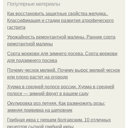
Популярные материалы
Как восстановить защитные свойства желудка..
Классификация и стадии развития атрофического
гастрита
Урожайность ремонтантной малины. Ранние сорта
ремотантной малины
Сорта моркови для зимнего посева. Сорта моркови
для подзимнего посева
Почему чеснок мелкий. Почему вырос мелкий чеснок
или плохо растет на огороде
Хурма в средней полосе россии. Хурма в средней
полосе — зимний фрукт в вашем саду
Окулировка роз летняя. Как размножить розы:
зимняя прививка на шиповник
Грибная икра с перцем болгарским. 10 отличных
рецептов сытной грибной икры