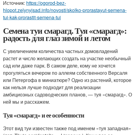
Источник:
https://ogorod-bez-
hlopot.zelynyjsad.info/novosti/skolko-prorastayut-semena-
tui-kak-prorastit-semena-tui
Семена туи смарагд. Туя «смарагд»:
радость для глаз зимой и летом
С увеличением количества частных домовладений
растет и число желающих создать на участке необычный
сад или даже парк. В самом деле, кому не хочется
прогуляться вечером по аллеям собственного Версаля
или Петергофа в миниатюре? Одно из растений, которое
как нельзя лучше подходит для реализации
амбициозных садоводческих планов, — туя «смарагд». О
ней мы и расскажем.
Туя «смарагд» и ее особенности
Этот вид туи известен также под именем «туя западная»