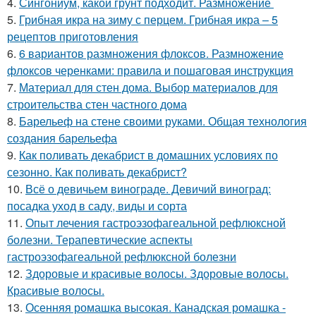
4.
Сингониум, какой грунт подходит. Размножение
5.
Грибная икра на зиму с перцем. Грибная икра – 5
рецептов приготовления
6.
6 вариантов размножения флоксов. Размножение
флоксов черенками: правила и пошаговая инструкция
7.
Материал для стен дома. Выбор материалов для
строительства стен частного дома
8.
Барельеф на стене своими руками. Общая технология
создания барельефа
9.
Как поливать декабрист в домашних условиях по
сезонно. Как поливать декабрист?
10.
Всё о девичьем винограде. Девичий виноград:
посадка уход в саду, виды и сорта
11.
Опыт лечения гастроэзофагеальной рефлюксной
болезни. Терапевтические аспекты
гастроэзофагеальной рефлюксной болезни
12.
Здоровые и красивые волосы. Здоровые волосы.
Красивые волосы.
13.
Осенняя ромашка высокая. Канадская ромашка -