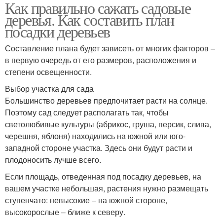
Как правильно сажать садовые
Ком при позднеосенней
Дерева перед посадкой
деревья. Как составить план
посадке
посадки деревьев
Составление плана будет зависеть от многих факторов –
в первую очередь от его размеров, расположения и
Время для посадки
степени освещенности.
Выбор участка для сада
Большинство деревьев предпочитает расти на солнце.
Поэтому сад следует располагать так, чтобы
светолюбивые культуры (абрикос, груша, персик, слива,
черешня, яблоня) находились на южной или юго-
западной стороне участка. Здесь они будут расти и
плодоносить лучше всего.
Если площадь, отведенная под посадку деревьев, на
вашем участке небольшая, растения нужно размещать
ступенчато: невысокие – на южной стороне,
высокорослые – ближе к северу.