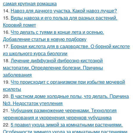
самая крупная ромашка
14.
Навоз для дачного участка. Какой навоз лучше?
15.
Виды навоза и его польза для разных растений.
Коровий помет
16.
Что делать с туями в конце лета и осенью.
Добавление статьи в новую подборку
17.
Борная кислота для в садоводстве. О борной кислоте
из школьного курса биологии
18.
Лечение диффузной фиброзно-кистозной
мастопатии. Определение болезни. Причины
заболевания
19.
Что происходит с организмом при избытке мочевой
ксилоты
20.
В частном доме холодные полы, что делать. Причина
№3. Недостаток утепления
21.
Чубушник размножение черенками. Технология
черенкования и укоренения черенков чубушника
22.
5 правил ухода зимой за комнатными растениями.
Особенности зимнего ухода за комнатными растениями