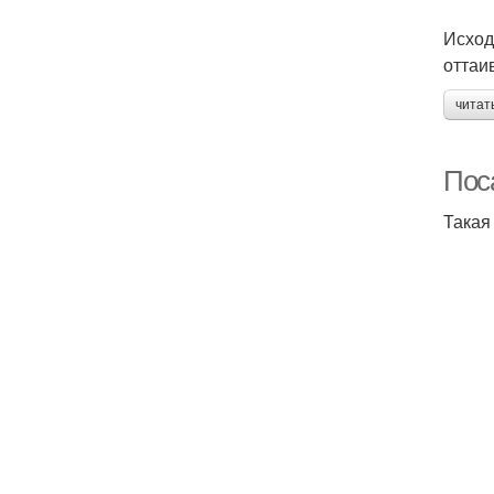
Исход
оттаи
читат
Пос
Такая