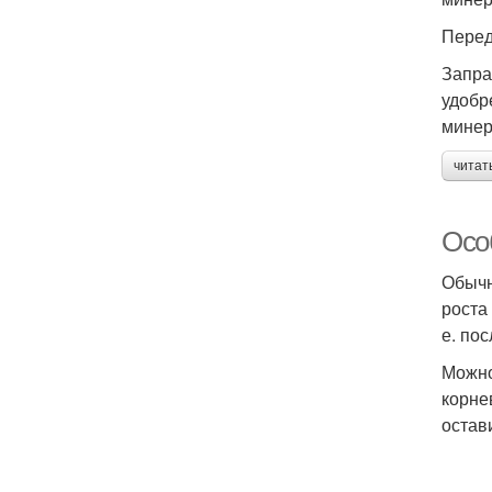
Перед
Запра
удобр
минер
читат
Осо
Обычн
роста
е. по
Можно
корне
остав