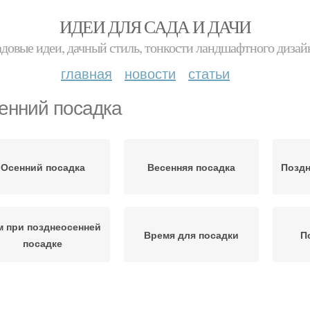
ИДЕИ ДЛЯ САДА И ДАЧИ
адовые идеи, дачный стиль, тонкости ландшафтного дизай
главная
новости
статьи
енний посадка
Осенний посадка
Весенняя посадка
Поздн
м при позднеосенней
Время для посадки
П
посадке
тростки к посадке