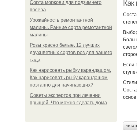
Как
Сорта моркови для подзимнего
посева
Соста
Урожайность ремонтантной
степе
малины. Ранние сорта ремотантной
Выбор
малины
Больш
Розы красно белые. 12 лучших
свето
двухцветных сортов роз для вашего
сторо
сада
Если 
Как нарисовать рыбку карандашом.
ступе
Как нарисовать рыбу карандашом
Стили
поэтапно для начинающих?
Соста
Советы экспертов при лечении
основ
прыщей. Что можно сделать дома
читат