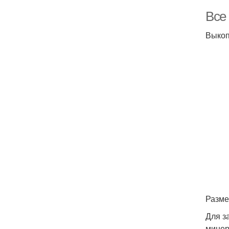
Все
Выкоп
Разме
Для з
минер