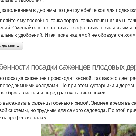
 заполнением в дно ямы по центру вбейте кол для подвязк
вляйте яму послойно: тачка торфа, тачка почвы из ямы, та
ений. Смешайте и снова: тачка торфа, тачка почвы из ямы, 
альных удобрений. Итак, пока над ямой не образуется холм
ь дальше →
бенности посадки саженцев плодовых де
о посадка саженцев происходит весной, так как это дает р
 перед зимними холодами. Но при этом кустарники и деревь
сле сброса листвы и перед распусканием почек.
 высаживать саженцы осенью и зимой. Зимнее время выс
вой системы, но трудным для самого садовода. По этой пр
ить профессионалам.