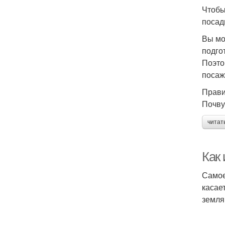
Чтобы
посад
Вы мо
подго
Поэто
посаж
Прави
Почву
читат
Как 
Самое
касае
земля