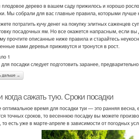
 плодовое дерево в вашем саду прижилось и хорошо росло
ки. Мы собрали для вас главные правила, которыми лучше 
жете потратить кучу денег на покупку элитных саженцев су
товку посадочных ям. Но все окажется напрасным, если вы
му прочтите описанные ниже правила и старайтесь неукосни
енные вами деревья приживутся и тронутся в рост.
ло 1
 для посадки следует подготовить заранее, предварительно
ь дальше →
и когда сажать тую. Сроки посадки
 оптимальное время для посадки туи — это ранняя весна, е
тся точных сроков, то весеннюю посадку вы можете производ
, то есть уже в марте-апреле в зависимости от погодных ус