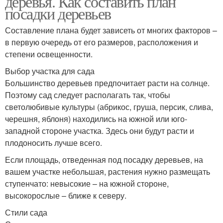
деревья. Как составить план
посадки деревьев
Составление плана будет зависеть от многих факторов –
Посадка в открытый
Места к весенней
в первую очередь от его размеров, расположения и
грунт
посадке
степени освещенности.
Выбор участка для сада
Большинство деревьев предпочитает расти на солнце.
Поэтому сад следует располагать так, чтобы
Ярусная посадка
светолюбивые культуры (абрикос, груша, персик, слива,
черешня, яблоня) находились на южной или юго-
западной стороне участка. Здесь они будут расти и
плодоносить лучше всего.
Если площадь, отведенная под посадку деревьев, на
вашем участке небольшая, растения нужно размещать
ступенчато: невысокие – на южной стороне,
высокорослые – ближе к северу.
Стили сада