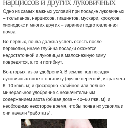
нарциссов и других луковичных
Одно из самых важных условий при посадке луковичных
– тюльпанов, нарциссов, гиацинтов, мускари, крокусов,
хионодокс и многих других – заранее подготовленная
почва.
Во-первых, почва должна успеть осесть после
перекопки, иначе глубина посадки окажется
недостаточной и луковицы в малоснежную зиму
повредятся, а то и погибнут.
Во-вторых, из-за удобрений. В землю под посадку
луковичных вносят органику (лучше перегной, из расчета
6–10 кг/кв. м) и фосфорно-калийное или полное
минеральное удобрение с незначительным
содержанием азота (общая доза – 40–60 г/кв. м), и
необходимо некоторое время, чтобы почва их усвоила и
они начали "работать".