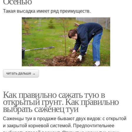
Осенью
Такая высадка имеет ряд преимуществ.
Подходящий время
Осенний посадка
Посадки в открытый
Дачники при посадке
грунт
читать дальше →
Посадка в лунки
Оптимальное время
Как правильно сажать тую в
открытый грунт. Как правильно
выбрать саженец туи
Саженцы туи в продаже бывают двух видов: с открытой
Грунт для посадки
Грядки для посадки
и закрытой корневой системой. Предпочтительнее