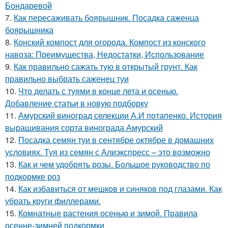
Бондаревой
7.
Как пересаживать боярышник. Посадка саженца
боярышника
8.
Конский компост для огорода. Компост из конского
навоза: Преимущества, Недостатки, Использование
9.
Как правильно сажать тую в открытый грунт. Как
правильно выбрать саженец туи
10.
Что делать с туями в конце лета и осенью.
Добавление статьи в новую подборку
11.
Амурский виноград селекции А.И потапенко. История
выращивания сорта винограда Амурский
12.
Посадка семян туи в сентябре октябре в домашних
условиях. Туя из семян с Алиэкспресс – это возможно
13.
Как и чем удобрять розы. Большое руководство по
подкормке роз
14.
Как избавиться от мешков и синяков под глазами. Как
убрать круги филлерами.
15.
Комнатные растения осенью и зимой. Правила
осенне-зимней подкормки