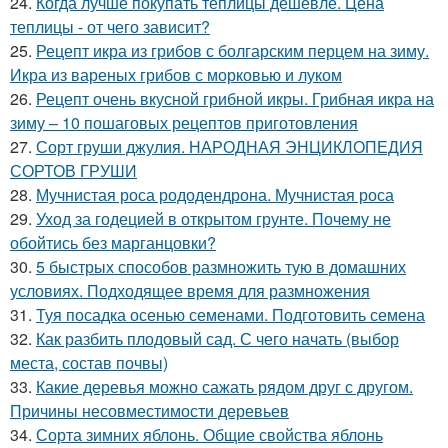
24.
Когда лучше покупать теплицы дешевле. Цена
теплицы - от чего зависит?
25.
Рецепт икра из грибов с болгарским перцем на зиму.
Икра из вареных грибов с морковью и луком
26.
Рецепт очень вкусной грибной икры. Грибная икра на
зиму – 10 пошаговых рецептов приготовления
27.
Сорт груши джулия. НАРОДНАЯ ЭНЦИКЛОПЕДИЯ
СОРТОВ ГРУШИ
28.
Мучнистая роса рододендрона. Мучнистая роса
29.
Уход за годецией в открытом грунте. Почему не
обойтись без марганцовки?
30.
5 быстрых способов размножить тую в домашних
условиях. Подходящее время для размножения
31.
Туя посадка осенью семенами. Подготовить семена
32.
Как разбить плодовый сад. С чего начать (выбор
места, состав почвы)
33.
Какие деревья можно сажать рядом друг с другом.
Причины несовместимости деревьев
34.
Сорта зимних яблонь. Общие свойства яблонь