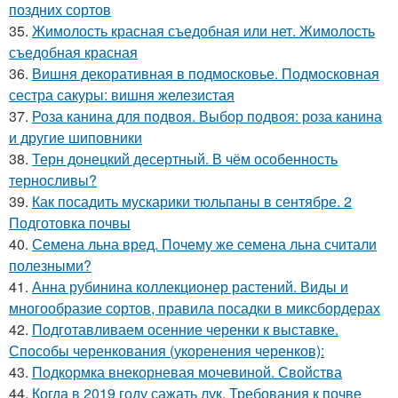
поздних сортов
35.
Жимолость красная съедобная или нет. Жимолость
съедобная красная
36.
Вишня декоративная в подмосковье. Подмосковная
сестра сакуры: вишня железистая
37.
Роза канина для подвоя. Выбор подвоя: роза канина
и другие шиповники
38.
Терн донецкий десертный. В чём особенность
терносливы?
39.
Как посадить мускарики тюльпаны в сентябре. 2
Подготовка почвы
40.
Семена льна вред. Почему же семена льна считали
полезными?
41.
Анна рубинина коллекционер растений. Виды и
многообразие сортов, правила посадки в миксбордерах
42.
Подготавливаем осенние черенки к выставке.
Способы черенкования (укоренения черенков):
43.
Подкормка внекорневая мочевиной. Свойства
44.
Когда в 2019 году сажать лук. Требования к почве