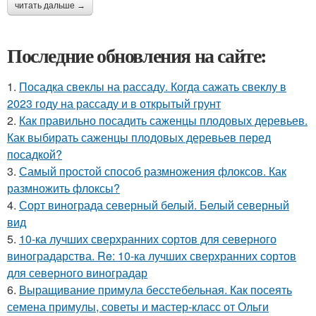
читать дальше →
Последние обновления на сайте:
1.
Посадка свеклы на рассаду. Когда сажать свеклу в
2023 году на рассаду и в открытый грунт
2.
Как правильно посадить саженцы плодовых деревьев.
Как выбирать саженцы плодовых деревьев перед
посадкой?
3.
Самый простой способ размножения флоксов. Как
размножить флоксы?
4.
Сорт винограда северный белый. Белый северный
вид
5.
10-ка лучших сверхранних сортов для северного
виноградарства. Re: 10-ка лучших сверхранних сортов
для северного виноградар
6.
Выращивание примула бесстебельная. Как посеять
семена примулы, советы и мастер-класс от Ольги