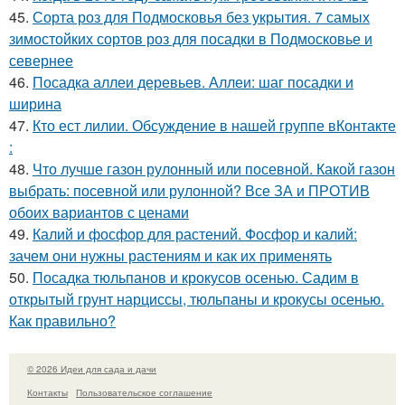
45.
Сорта роз для Подмосковья без укрытия. 7 самых
зимостойких сортов роз для посадки в Подмосковье и
севернее
46.
Посадка аллеи деревьев. Аллеи: шаг посадки и
ширина
47.
Кто ест лилии. Обсуждение в нашей группе вКонтакте
:
48.
Что лучше газон рулонный или посевной. Какой газон
выбрать: посевной или рулонной? Все ЗА и ПРОТИВ
обоих вариантов с ценами
49.
Калий и фосфор для растений. Фосфор и калий:
зачем они нужны растениям и как их применять
50.
Посадка тюльпанов и крокусов осенью. Садим в
открытый грунт нарциссы, тюльпаны и крокусы осенью.
Как правильно?
© 2026 Идеи для сада и дачи
Контакты
Пользовательское соглашение