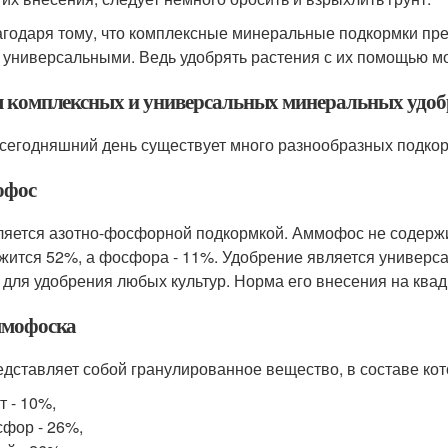
даря тому, что комплексные минеральные подкормки пред
 универсальными. Ведь удобрять растения с их помощью мо
 комплексных и универсальных минеральных удобре
годняшний день существует много разнообразных подкорм
офос
тся азотно-фосфорной подкормкой. Аммофос не содержит в
жится 52%, а фосфора - 11%. Удобрение является универса
 для удобрения любых культур. Норма его внесения на квадра
мофоска
тавляет собой гранулированное вещество, в составе кото
т - 10%,
фор - 26%,