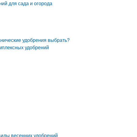
ий для сада и огорода
анические удобрения выбрать?
мплексных удобрений
Виды весенних удобрений