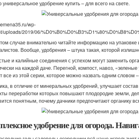
о универсальное удобрение купить – для всего на свете.
/semena35.ru/wp-
ent/uploads/2019/06/%D0%B0%D0%B3%D1%80%D0%B8%
этом случае внимательно читайте информацию на упаковке 
алистов. Вообще, удобрения – штука такая, которой излишн
стые и калийные соединения с успехом могут заменить орга
ически на каждой даче. Перегной, компост, навоз, «зеленые
от все из этой серии, которое можно назвать одним словом –
ика, в отличие от минеральных удобрений, улучшает соста
кты переработки которых повышают плодородие земли, дела
вится понятным, почему дачники предпочитают органику вс
плексное удобрение для огорода. Навиг
ледние годы садоводы-огородники всё чаще используют на