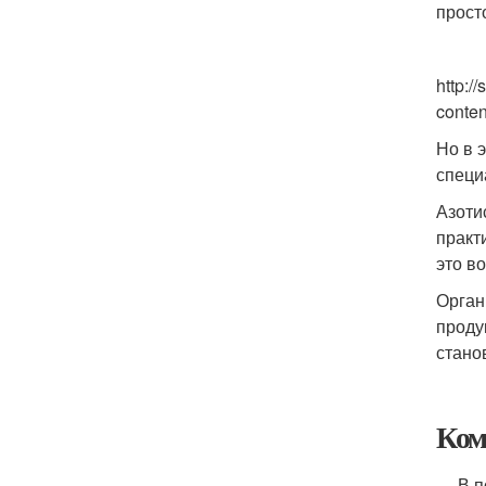
прост
http:/
cont
Но в 
специ
Азоти
практ
это в
Орган
проду
стано
Ком
В пос