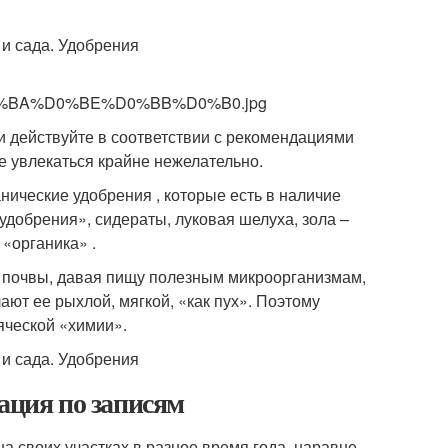
D0%BA%D0%BE%D0%BB%D0%B0.jpg
и действуйте в соответствии с рекомендациями
е увлекаться крайне нежелательно.
нические удобрения , которые есть в наличие
 удобрения», сидераты, луковая шелуха, зола –
 «органика» .
в почвы, давая пищу полезным микроорганизмам,
ют ее рыхлой, мягкой, «как пух». Поэтому
яческой «химии».
ация по записям
 своих участках в разное время года, наравне