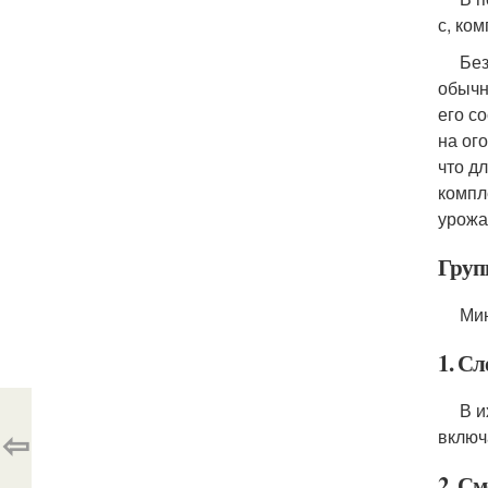
с, ко
Без п
обычн
его с
на ог
что д
компл
урожа
Груп
Минер
1. С
В их 
⇦
включ
2. С