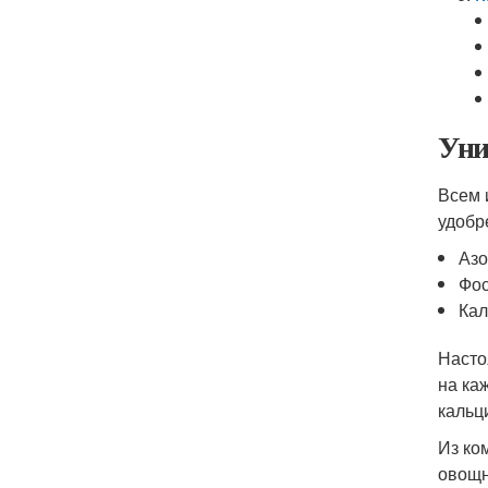
Уни
Всем 
удобр
Азо
Фос
Кал
Насто
на ка
кальц
Из ко
овощн