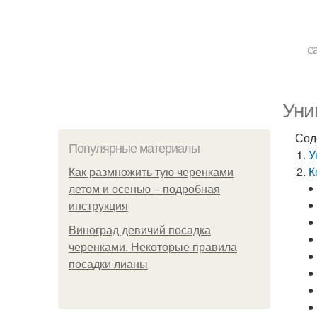
с
Уни
Сод
Популярные материалы
У
К
Как размножить тую черенками
летом и осенью – подробная
инструкция
Виноград девичий посадка
черенками. Некоторые правила
посадки лианы