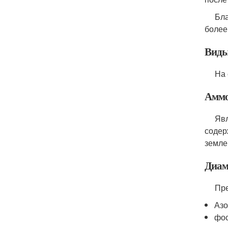
Благо
более
Виды
На се
Амм
Являе
содер
земле
Диам
Предс
Азо
фос