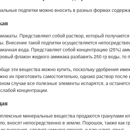
альные подпитки можно вносить в разных формах содержа
кая
иакаты. Представляют собой раствор, который получаетс
ы. Внесение такой подпитки осуществляется непосредствен
иачная вода. Представляет собой концентрацию (25%) амм
ровый флакон жидкого аммиака разбавить 250 гр воды, то 
е эти вещества можно купить, поскольку удобрения имею
жно их приготовить самостоятельно, однако раствор после 
вном случае все полезные элементы испарятся, а останется
 слабой концентрации.
дая
ексные минеральные вещества продаются гранулами или
ло, вносят непосредственно в землю. Порошок, также как г
 их внесения, следует немного оросить и взрыхлить грунт.