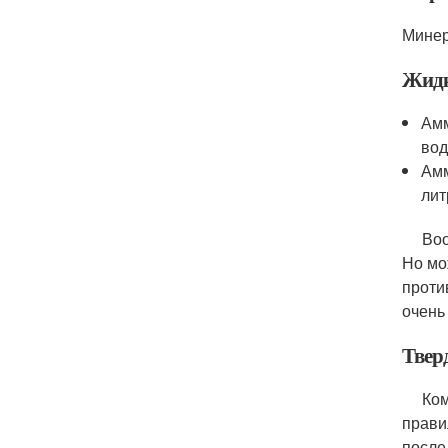
Минер
Жид
Амм
вод
Амм
лит
Вообщ
Но мо
проти
очень
Твер
Компл
прави
после