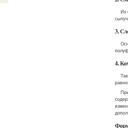
Их ос
сыпуч
3. С
Основ
полуф
4. К
Такие
равно
При э
содер
измен
допол
Форм