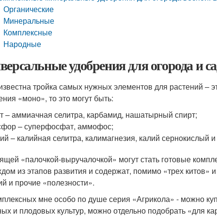
Органические
Минеральные
Комплексные
Народные
версальные удобрения для огорода и са
известна тройка самых нужных элементов для растений – эт
ения «моно», то это могут быть:
т – аммиачная селитра, карбамид, нашатырный спирт;
фор – суперфосфат, аммофос;
ий – калийная селитра, калимагнезия, калий сернокислый и т
ящей «палочкой-выручалочкой» могут стать готовые компле
ждом из этапов развития и содержат, помимо «трех китов» и
ий и прочие «полезности».
мплексных мне особо по душе серия «Агрикола» - можно купи
ых и плодовых культур, можно отдельно подобрать «для ка