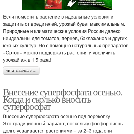
Органическая
Если поместить растение в идеальные условия и
Цены на удобрение
подкормка
защитить от вредителей, урожай будет максимальным.
Природные и климатические условия России далеко
неидеальны для томатов, перцев, баклажанов и других
южных культур. Но с помощью натуральных препаратов
Удобрение для
Универсальные
«Ортон» можно поддержать растения и увеличить
клубники
удобрения
урожай аж в 1,5 раза!
читать дальше →
Удобрения для огорода
Удобрение для огорода
Внесение суперфосфата осенью.
Когда и сколько вносить
суперфосфат
Безопасные удобрения
Весенние удобрения
Внесение суперфосфата осенью под перекопку
Это традиционный вариант, поскольку фосфор очень
долго усваивается растениями – за 2–3 года они