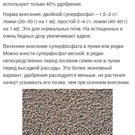
используют только 40% удобрения.
Удобрение для овощей
Удобрения в граммах
Норма внесения: двойной суперфосфат – 1,5–2 ст.
ложки (20–30 г) на 1 м2, простой 3–4 ст. ложки (40–60 г)
на 1 м2. Это для нормальных почв. На истощенных и
очень бедных дозу увеличивают вдвое.
Рецепты для удобрения
Удобрение из крапивы
Весеннее внесение суперфосфата в лунки или рядки
Можно внести суперфосфат весной, в рядки
непосредственно перед посевом семян или в лунки
перед высадкой рассады. Это более экономный
вариант, удобрения расходуется меньше, но растения
Удобрение из хвоща
Удобрения из растений
начнут усваивать его позже, чем при осеннем внесении.