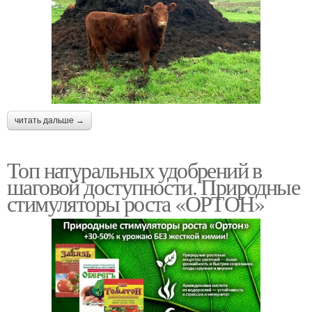
Профессиональные
Удобрение для роз
удобрения
Фосфорно-калийные
читать дальше →
Летние удобрения
удобрения
Топ натуральных удобрений в
шаговой доступности. Природные
стимуляторы роста «ОРТОН»
Весенний удобрение
Удобрения для сада
Комплексные
Удобрения по форме
удобрения