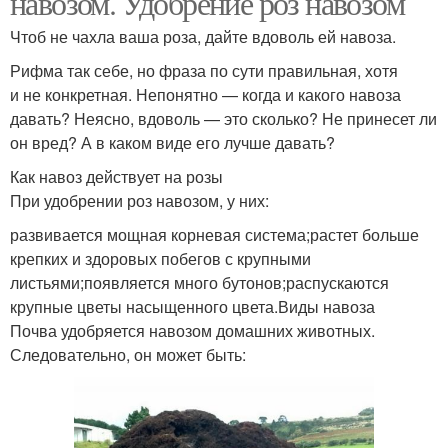
навозом. Удобрение роз навозом
Чтоб не чахла ваша роза, дайте вдоволь ей навоза.
Рифма так себе, но фраза по сути правильная, хотя
Минеральные
Удобрения для
и не конкретная. Непонятно — когда и какого навоза
удобрения
весенней подкормки
давать? Неясно, вдоволь — это сколько? Не принесет ли
он вред? А в каком виде его лучше давать?
Удобрения для
Как навоз действует на розы
Удобрение для помидор
декоративно-
При удобрении роз навозом, у них:
цветочных культур
развивается мощная корневая система;растет больше
крепких и здоровых побегов с крупными
листьями;появляется много бутонов;распускаются
крупные цветы насыщенного цвета.Виды навоза
Органические вещества
Данное удобрение
Почва удобряется навозом домашних животных.
Следовательно, он может быть:
Удобрения для роз
Комплексное удобрение