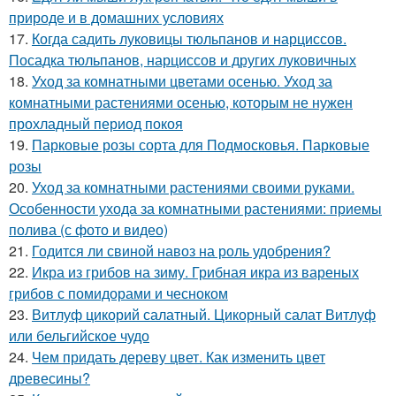
природе и в домашних условиях
17.
Когда садить луковицы тюльпанов и нарциссов.
Посадка тюльпанов, нарциссов и других луковичных
18.
Уход за комнатными цветами осенью. Уход за
комнатными растениями осенью, которым не нужен
прохладный период покоя
19.
Парковые розы сорта для Подмосковья. Парковые
розы
20.
Уход за комнатными растениями своими руками.
Особенности ухода за комнатными растениями: приемы
полива (с фото и видео)
21.
Годится ли свиной навоз на роль удобрения?
22.
Икра из грибов на зиму. Грибная икра из вареных
грибов с помидорами и чесноком
23.
Витлуф цикорий салатный. Цикорный салат Витлуф
или бельгийское чудо
24.
Чем придать дереву цвет. Как изменить цвет
древесины?