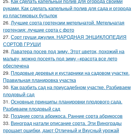
25.
Как сделать капельный полив для огорода своими
руками. Как сделать капельный полив для сада и огорода
из пластиковых бутылок
26.
Лучшие сорта гортензии метельчатой. Метельчатая
гортензия: лучшие сорта с фото
27.
Сорт груши джулия. НАРОДНАЯ ЭНЦИКЛОПЕДИЯ
СОРТОВ ГРУШИ
28.
Лаватера посев под зиму. Этот цветок, похожий на
мальву, можно посеять под зиму –красота все лето
обеспечена
29.
Плодовые деревья и кустарники на садовом участке.
Правильная планировка участка
30.
Как разбить сад на приусадебном участке. Разбиваем
плодовый сад
31.
Основные принципы планировки плодового сада.
Разбиваем плодовый сад
32.
Поздние сорта абрикоса. Ранние сорта абрикосов
33.
Виноград натали описание сорта. Эти Винограды
прощает ошибки, дают Отличный и Вкусный урожай