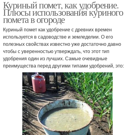
Куриный помет, как удобрение.
Мульча из куриной
Куриный помёт
Плюсы использования куриного
подстилки
помета в огороде
Куриный помет как удобрение с древних времен
используется в садоводстве и земледелии. О его
Помёт для удобрения
полезных свойствах известно уже достаточно давно
чтобы с уверенностью утверждать, что этот тип
удобрения один из лучших. Самые очевидные
преимущества перед другими типами удобрений, это: