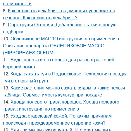
возможности
8.
Как поливать декабрист в домашних условиях по
сезонно. Как поливать декабрист?
9.
Сорт груши Осенняя. Добавление статьи в новую
подборку
10.
Облепиховое МАСЛО инструкция по применению.
Описание препарата ОБЛЕПИХОВОЕ МАСЛО
(HIPPOPHAES OLEUM)
11.
Виды навоза и его польза для разных растений.
Коровий помет
12.
Когда сажать туи в Подмосковье. Технология посадка
туи в открытый грунт
13.
Какие растения можно сажать рядом, а какие нельзя
таблица. Совместимость культур при посадке
14.
Хвоща полевого трава порошок. Хвоща полевого
трава : инструкция по применению
15.
Уход за стареющей кожей. По каким причинам
происходит преждевременное старение кожи?
16.
Едят ли мыши лук репчатый. Что едят мыши в