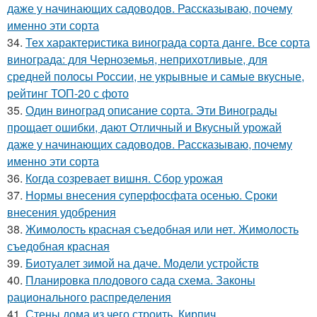
даже у начинающих садоводов. Рассказываю, почему
именно эти сорта
34.
Тех характеристика винограда сорта данге. Все сорта
винограда: для Черноземья, неприхотливые, для
средней полосы России, не укрывные и самые вкусные,
рейтинг ТОП-20 с фото
35.
Один виноград описание сорта. Эти Винограды
прощает ошибки, дают Отличный и Вкусный урожай
даже у начинающих садоводов. Рассказываю, почему
именно эти сорта
36.
Когда созревает вишня. Сбор урожая
37.
Нормы внесения суперфосфата осенью. Сроки
внесения удобрения
38.
Жимолость красная съедобная или нет. Жимолость
съедобная красная
39.
Биотуалет зимой на даче. Модели устройств
40.
Планировка плодового сада схема. Законы
рационального распределения
41.
Стены дома из чего строить. Кирпич