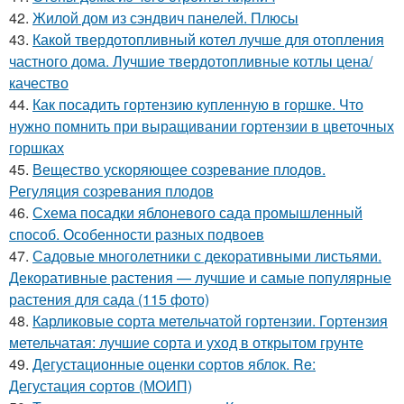
42.
Жилой дом из сэндвич панелей. Плюсы
43.
Какой твердотопливный котел лучше для отопления
частного дома. Лучшие твердотопливные котлы цена/
качество
44.
Как посадить гортензию купленную в горшке. Что
нужно помнить при выращивании гортензии в цветочных
горшках
45.
Вещество ускоряющее созревание плодов.
Регуляция созревания плодов
46.
Схема посадки яблоневого сада промышленный
способ. Особенности разных подвоев
47.
Садовые многолетники с декоративными листьями.
Декоративные растения — лучшие и самые популярные
растения для сада (115 фото)
48.
Карликовые сорта метельчатой гортензии. Гортензия
метельчатая: лучшие сорта и уход в открытом грунте
49.
Дегустационные оценки сортов яблок. Re:
Дегустация сортов (МОИП)