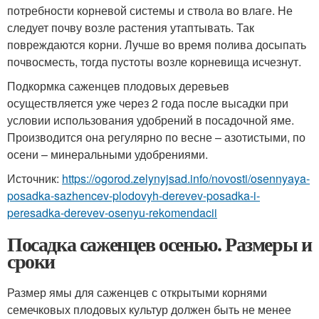
потребности корневой системы и ствола во влаге. Не
следует почву возле растения утаптывать. Так
повреждаются корни. Лучше во время полива досыпать
почвосместь, тогда пустоты возле корневища исчезнут.
Подкормка саженцев плодовых деревьев
осуществляется уже через 2 года после высадки при
условии использования удобрений в посадочной яме.
Производится она регулярно по весне – азотистыми, по
осени – минеральными удобрениями.
Источник:
https://ogorod.zelynyjsad.info/novosti/osennyaya-
posadka-sazhencev-plodovyh-derevev-posadka-i-
peresadka-derevev-osenyu-rekomendacii
Посадка саженцев осенью. Размеры и
сроки
Размер ямы для саженцев с открытыми корнями
семечковых плодовых культур должен быть не менее