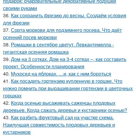
подарок: очаровательные декоративные подушки
своими руками
36.
Как сохранить фрезию до весны. Создаём условия
для фрезии
37.
Сорта моркови для подзимнего посева. Что даёт
осенний посев моркови
38.
Ромашки в сентябре цветут. Левкантемелла -
гигантская осенняя ромашка
39.
Дом на 3 сотках. Дом на 3-4 сотках –, как составить
проект. Особенности планирования
40.
Мухосед на яблоках. …и, как с ним бороться
41.
Как посадить гортензию купленную в горшке. Что
нужно помнить при выращивании гортензии в цветочных
горшках
42.
Когда осенью высаживать саженцы плодовых
деревьев. Когда сажать деревья и кустарники осенью?
43.
Как разбить фруктовый сад на участке схема.
Наилучшая совместимость плодовых деревьев и
кустарников