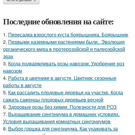
Последние обновления на сайте:
1.
Пересадка взрослого куста боярышника. Боярышник
2.
Первыми наземными растениями были.. Эволюция
органического мира в протерозойской и палеозойской
эрах
3.
Когда подкармливать розы навозом. Удобрение роз
навозом
4.
Работа в цветнике в августе. Цветник: сезонные
работы в августе
5.
Как рассадить плодовые деревья на участке. Когда
сажать саженцы плодовых деревьев весной
6.
Здоровые розы без химии. Полезности для РОЗ
7.
Выращивание сингониума в домашних условиях.
Условия выращивания комнатных сингониумов
8.
Выбор горшка для сингониума. Как ухаживать за