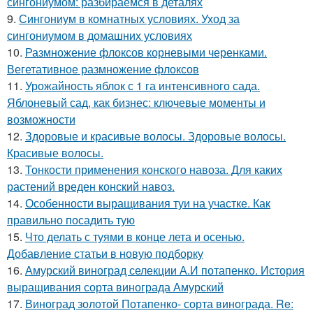
сингониумом: разбираемся в деталях
9.
Сингониум в комнатных условиях. Уход за
сингониумом в домашних условиях
10.
Размножение флоксов корневыми черенками.
Вегетативное размножение флоксов
11.
Урожайность яблок с 1 га интенсивного сада.
Яблоневый сад, как бизнес: ключевые моменты и
возможности
12.
Здоровые и красивые волосы. Здоровые волосы.
Красивые волосы.
13.
Тонкости применения конского навоза. Для каких
растений вреден конский навоз.
14.
Особенности выращивания туи на участке. Как
правильно посадить тую
15.
Что делать с туями в конце лета и осенью.
Добавление статьи в новую подборку
16.
Амурский виноград селекции А.И потапенко. История
выращивания сорта винограда Амурский
17.
Виноград золотой Потапенко- сорта винограда. Re: