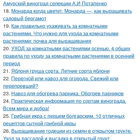
Амурский виноград селекции А.И Потапенко
18.
Монарда когда цветет. Монарда —, как выращивать
садовый бергамот
19.
Как правильно ухаживать за комнатными
растениями. Что нужно для ухода за комнатными
растениями: почва для выращивания
20.
УХОД за комнатными растениями осенью. 4 общих
правила по уходу за комнатными растениями в осенний
период
21.
Яблоня груша сорта. Летние сорта яблони
22.
Перегной или навоз для огорода. Свежий или
перепревший?
23.
Навоз для обогрева парника. Обогрев парников
24.
Практическая информация по сортам винограда.
Всем мира и добра!
25.
Грибная икра с перцем болгарским. 10 отличных
рецептов сытной грибной икры
26.
Выращивание годеции из семян в открытом грунте.
Уход за рассадой и высадка в открытый грунт