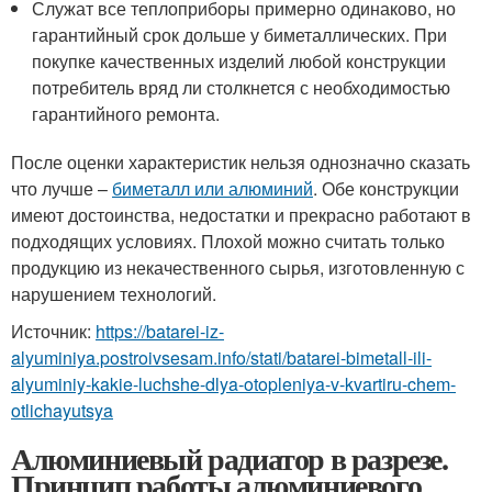
Служат все теплоприборы примерно одинаково, но
гарантийный срок дольше у биметаллических. При
покупке качественных изделий любой конструкции
потребитель вряд ли столкнется с необходимостью
гарантийного ремонта.
После оценки характеристик нельзя однозначно сказать
что лучше –
биметалл или алюминий
. Обе конструкции
имеют достоинства, недостатки и прекрасно работают в
подходящих условиях. Плохой можно считать только
продукцию из некачественного сырья, изготовленную с
нарушением технологий.
Источник:
https://batarei-iz-
alyuminiya.postroivsesam.info/stati/batarei-bimetall-ili-
alyuminiy-kakie-luchshe-dlya-otopleniya-v-kvartiru-chem-
otlichayutsya
Алюминиевый радиатор в разрезе.
Принцип работы алюминиевого